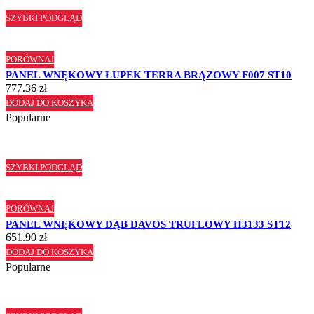
SZYBKI PODGLĄD
PORÓWNAJ
PANEL WNĘKOWY ŁUPEK TERRA BRĄZOWY F007 ST10
777.36
zł
DODAJ DO KOSZYKA
Popularne
SZYBKI PODGLĄD
PORÓWNAJ
PANEL WNĘKOWY DĄB DAVOS TRUFLOWY H3133 ST12
651.90
zł
DODAJ DO KOSZYKA
Popularne