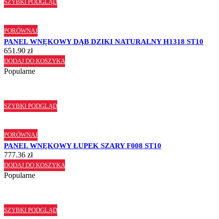
SZYBKI PODGLĄD
PORÓWNAJ
PANEL WNĘKOWY DĄB DZIKI NATURALNY H1318 ST10
651.90
zł
DODAJ DO KOSZYKA
Popularne
SZYBKI PODGLĄD
PORÓWNAJ
PANEL WNĘKOWY ŁUPEK SZARY F008 ST10
777.36
zł
DODAJ DO KOSZYKA
Popularne
SZYBKI PODGLĄD