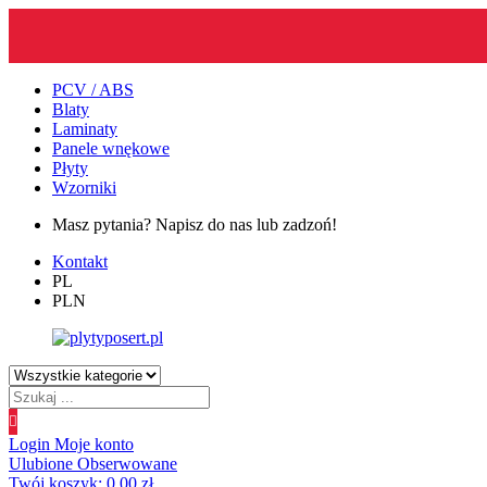
PCV / ABS
Blaty
Laminaty
Panele wnękowe
Płyty
Wzorniki
Masz pytania? Napisz do nas lub zadzoń!
Kontakt
PL
PLN
Wyszukiwanie
produktów
Login
Moje konto
Ulubione
Obserwowane
Twój koszyk:
0.00
zł