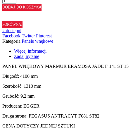
PANEL
DODAJ DO KOSZYKA
WNĘKOWY
MARMUR
ERAMOSA
PORÓWNAJ
JADE
Udostępnij
F141
Facebook
Twitter
Pinterest
ST15
Kategoria:
Panele wnękowe
-
131
Więcej informacji
cm
Zadaj pytanie
PANEL WNĘKOWY MARMUR ERAMOSA JADE F-141 ST-15
Długość: 4100 mm
Szerokość: 1310 mm
Grubość: 9,2 mm
Producent: EGGER
Druga strona: PEGASUS ANTRACYT F081 ST82
CENA DOTYCZY JEDNEJ SZTUKI