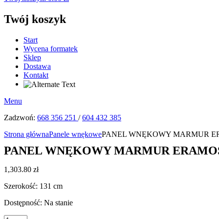
Twój koszyk
Start
Wycena formatek
Sklep
Dostawa
Kontakt
Menu
Zadzwoń:
668 356 251
/
604 432 385
Strona główna
Panele wnękowe
PANEL WNĘKOWY MARMUR ERAM
PANEL WNĘKOWY MARMUR ERAMOSA J
1,303.80
zł
Szerokość: 131 cm
Dostępność:
Na stanie
ilość