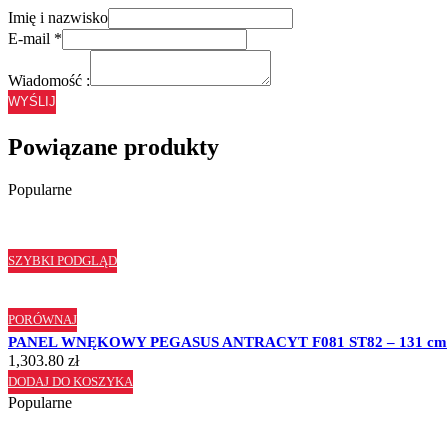
Imię i nazwisko
E-mail
*
Wiadomość :
WYŚLIJ
Powiązane produkty
Popularne
SZYBKI PODGLĄD
PORÓWNAJ
PANEL WNĘKOWY PEGASUS ANTRACYT F081 ST82 – 131 cm
1,303.80
zł
DODAJ DO KOSZYKA
Popularne