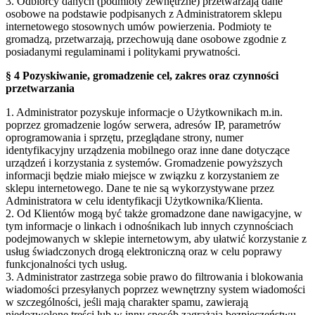
3. Odbiorcy danych (podmioty zewnętrzne) przetwarzają dane
osobowe na podstawie podpisanych z Administratorem sklepu
internetowego stosownych umów powierzenia. Podmioty te
gromadzą, przetwarzają, przechowują dane osobowe zgodnie z
posiadanymi regulaminami i politykami prywatności.
§ 4 Pozyskiwanie, gromadzenie cel, zakres oraz czynności
przetwarzania
1. Administrator pozyskuje informacje o Użytkownikach m.in.
poprzez gromadzenie logów serwera, adresów IP, parametrów
oprogramowania i sprzętu, przeglądane strony, numer
identyfikacyjny urządzenia mobilnego oraz inne dane dotyczące
urządzeń i korzystania z systemów. Gromadzenie powyższych
informacji będzie miało miejsce w związku z korzystaniem ze
sklepu internetowego. Dane te nie są wykorzystywane przez
Administratora w celu identyfikacji Użytkownika/Klienta.
2. Od Klientów mogą być także gromadzone dane nawigacyjne, w
tym informacje o linkach i odnośnikach lub innych czynnościach
podejmowanych w sklepie internetowym, aby ułatwić korzystanie z
usług świadczonych drogą elektroniczną oraz w celu poprawy
funkcjonalności tych usług.
3. Administrator zastrzega sobie prawo do filtrowania i blokowania
wiadomości przesyłanych poprzez wewnętrzny system wiadomości
w szczególności, jeśli mają charakter spamu, zawierają
niedozwolone treści lub w inny sposób zagrażają bezpieczeństwu