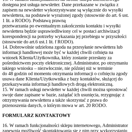
dostępna jest usługa newsletter. Dane przekazane w związku z
zapisem na newsletter wykorzystywane są wyłącznie do wysyłki
newslettera, na podstawie wyrażonej zgody (stosownie do art. 6 ust.
1 lit. a RODO). Podstawą prawną
przetwarzania po ewentualnym zakończeniu kontaktu i wysyłki
newslettera będzie usprawiedliwiony cel w postaci archiwizacji
korespondencji na potrzeby wykazania jej przebiegu w przyszłości
(stosownie do art.6 ust.1 lit. f RODO).
14. Dobrowolnie udzielona zgoda na przesyłanie newslettera lub
informacji handlowej może być w każdej chwili cofnięta na
wniosek Klienta/Użytkownika, który zostanie przesłany za
pośrednictwem poczty elektronicznej. Administrator, po otrzymaniu
takiego wniosku – niezwłocznie, nie później niż w terminie
do 48 godzin od momentu otrzymania informacji o cofnięciu zgody
usuwa dane Klienta/Użytkownika z bazy kontaktów, służącej do
przekazywania informacji handlowych drogą elektroniczną.
15. W ramach usługi newsletter w każdej chwili można sprostować
swoje dane zapisane w bazie, zażądać ich usunięcia, rezygnując z
otrzymywania newslettera a także skorzystać z prawa do
przenoszenia danych, o którym mowa w art. 20 RODO.
FORMULARZ KONTAKTOWY
16. W ramach funkcjonalności sklepu internetowego, Administrator
zapewnia możliwość skontaktowania się z nim przy wykorzystaniu