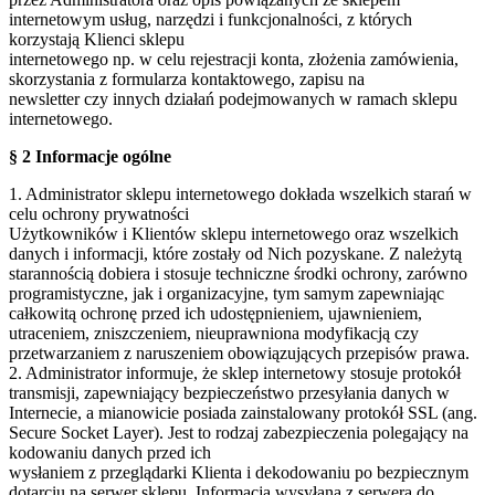
internetowym usług, narzędzi i funkcjonalności, z których
korzystają Klienci sklepu
internetowego np. w celu rejestracji konta, złożenia zamówienia,
skorzystania z formularza kontaktowego, zapisu na
newsletter czy innych działań podejmowanych w ramach sklepu
internetowego.
§ 2 Informacje ogólne
1. Administrator sklepu internetowego dokłada wszelkich starań w
celu ochrony prywatności
Użytkowników i Klientów sklepu internetowego oraz wszelkich
danych i informacji, które zostały od Nich pozyskane. Z należytą
starannością dobiera i stosuje techniczne środki ochrony, zarówno
programistyczne, jak i organizacyjne, tym samym zapewniając
całkowitą ochronę przed ich udostępnieniem, ujawnieniem,
utraceniem, zniszczeniem, nieuprawniona modyfikacją czy
przetwarzaniem z naruszeniem obowiązujących przepisów prawa.
2. Administrator informuje, że sklep internetowy stosuje protokół
transmisji, zapewniający bezpieczeństwo przesyłania danych w
Internecie, a mianowicie posiada zainstalowany protokół SSL (ang.
Secure Socket Layer). Jest to rodzaj zabezpieczenia polegający na
kodowaniu danych przed ich
wysłaniem z przeglądarki Klienta i dekodowaniu po bezpiecznym
dotarciu na serwer sklepu. Informacja wysyłana z serwera do