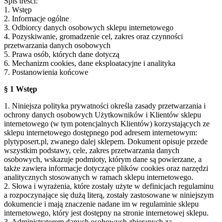
Spis treści:
1. Wstęp
2. Informacje ogólne
3. Odbiorcy danych osobowych sklepu internetowego
4. Pozyskiwanie, gromadzenie cel, zakres oraz czynności
przetwarzania danych osobowych
5. Prawa osób, których dane dotyczą
6. Mechanizm cookies, dane eksploatacyjne i analityka
7. Postanowienia końcowe
§ 1 Wstęp
1. Niniejsza polityka prywatności określa zasady przetwarzania i
ochrony danych osobowych Użytkowników i Klientów sklepu
internetowego (w tym potencjalnych Klientów) korzystających ze
sklepu internetowego dostępnego pod adresem internetowym:
plytyposert.pl, zwanego dalej sklepem. Dokument opisuje przede
wszystkim podstawy, cele, zakres przetwarzania danych
osobowych, wskazuje podmioty, którym dane są powierzane, a
także zawiera informacje dotyczące plików cookies oraz narzędzi
analitycznych stosowanych w ramach sklepu internetowego.
2. Słowa i wyrażenia, które zostały użyte w definicjach regulaminu
a rozpoczynające się dużą literą, zostały zastosowane w niniejszym
dokumencie i mają znaczenie nadane im w regulaminie sklepu
internetowego, który jest dostępny na stronie internetowej sklepu.
3. Administratorem danych osobowych zbieranych za