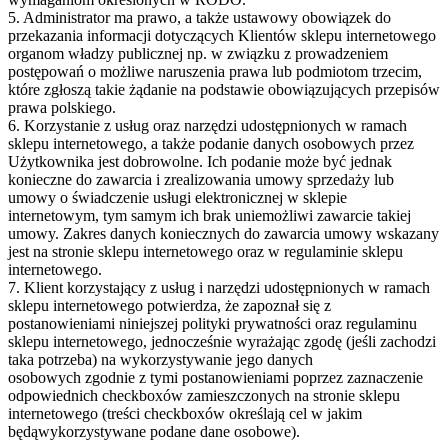
5. Administrator ma prawo, a także ustawowy obowiązek do
przekazania informacji dotyczących Klientów sklepu internetowego
organom władzy publicznej np. w związku z prowadzeniem
postępowań o możliwe naruszenia prawa lub podmiotom trzecim,
które zgłoszą takie żądanie na podstawie obowiązujących przepisów
prawa polskiego.
6. Korzystanie z usług oraz narzędzi udostępnionych w ramach
sklepu internetowego, a także podanie danych osobowych przez
Użytkownika jest dobrowolne. Ich podanie może być jednak
konieczne do zawarcia i zrealizowania umowy sprzedaży lub
umowy o świadczenie usługi elektronicznej w sklepie
internetowym, tym samym ich brak uniemożliwi zawarcie takiej
umowy. Zakres danych koniecznych do zawarcia umowy wskazany
jest na stronie sklepu internetowego oraz w regulaminie sklepu
internetowego.
7. Klient korzystający z usług i narzędzi udostępnionych w ramach
sklepu internetowego potwierdza, że zapoznał się z
postanowieniami niniejszej polityki prywatności oraz regulaminu
sklepu internetowego, jednocześnie wyrażając zgodę (jeśli zachodzi
taka potrzeba) na wykorzystywanie jego danych
osobowych zgodnie z tymi postanowieniami poprzez zaznaczenie
odpowiednich checkboxów zamieszczonych na stronie sklepu
internetowego (treści checkboxów określają cel w jakim
będąwykorzystywane podane dane osobowe).