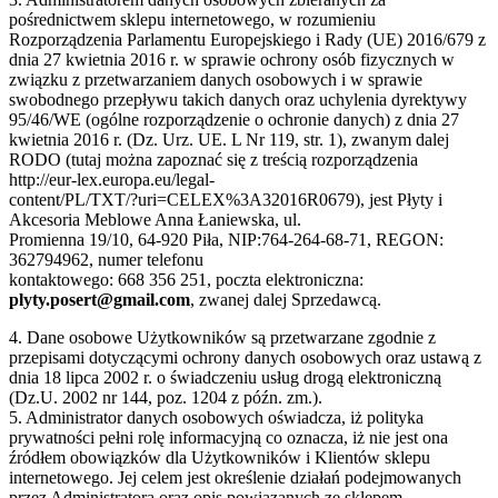
pośrednictwem sklepu internetowego, w rozumieniu
Rozporządzenia Parlamentu Europejskiego i Rady (UE) 2016/679 z
dnia 27 kwietnia 2016 r. w sprawie ochrony osób fizycznych w
związku z przetwarzaniem danych osobowych i w sprawie
swobodnego przepływu takich danych oraz uchylenia dyrektywy
95/46/WE (ogólne rozporządzenie o ochronie danych) z dnia 27
kwietnia 2016 r. (Dz. Urz. UE. L Nr 119, str. 1), zwanym dalej
RODO (tutaj można zapoznać się z treścią rozporządzenia
http://eur-lex.europa.eu/legal-
content/PL/TXT/?uri=CELEX%3A32016R0679), jest Płyty i
Akcesoria Meblowe Anna Łaniewska, ul.
Promienna 19/10, 64-920 Piła, NIP:764-264-68-71, REGON:
362794962, numer telefonu
kontaktowego: 668 356 251, poczta elektroniczna:
plyty.posert@gmail.com
, zwanej dalej Sprzedawcą.
4. Dane osobowe Użytkowników są przetwarzane zgodnie z
przepisami dotyczącymi ochrony danych osobowych oraz ustawą z
dnia 18 lipca 2002 r. o świadczeniu usług drogą elektroniczną
(Dz.U. 2002 nr 144, poz. 1204 z późn. zm.).
5. Administrator danych osobowych oświadcza, iż polityka
prywatności pełni rolę informacyjną co oznacza, iż nie jest ona
źródłem obowiązków dla Użytkowników i Klientów sklepu
internetowego. Jej celem jest określenie działań podejmowanych
przez Administratora oraz opis powiązanych ze sklepem