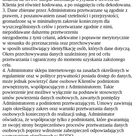
Klienta jest również kodowana, a po osiągnięciu celu dekodowana.
3. Dane zbierane przez Administratora przetwarzane są zgodnie z
prawem, z poszanowaniem zasad rzetelności i przejrzystości,
gromadzone są w minimalnym zakresie koniecznym dla
wyszczególnionych celów i przetwarzane zgodnie z nimi,
niepoddawane dalszemu przetworzeniu
niezgodnemu z tymi celami, adekwatne i poprawne merytorycznie
w stosunku do przeznaczenia oraz przechowywane
w sposób umożliwiający identyfikację osób, których dane dotyczą.
Okres przechowywania danych uzależniony jest od celu
przetwarzania i ograniczony do momentu uzyskania założonego
celu.
4. Administrator sklepu internetowego na zasadach określonych w
regulaminie oraz w polityce prywatności posiada dostęp do danych,
może jednak powierzyć dane osobowe Klientów podmiotom
zewnętrznym, współpracującym z Administratorem. Takie
powierzenie jest możliwe wyłącznie na podstawie stosownych
umów powierzenia danych osobowych, zawartych pomiędzy
Administratorem a podmiotem przetwarzającym. Umowy zawierają
zapis określający zakres oraz warunki przetwarzania danych
osobowych koniecznych do realizacji usług. Administrator
oświadcza, że współpracuje tylko z podmiotami, które gwarantują
ze swojej strony bezpieczeństwo procesów przetwarzania danych
osobowych poprzez wdrożenie zabezpieczeń odpowiadających
wymaganiom określonych w RODO.