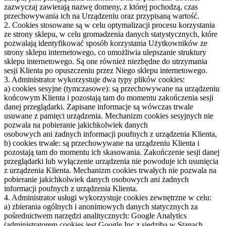
zazwyczaj zawierają nazwę domeny, z której pochodzą, czas
przechowywania ich na Urządzeniu oraz przypisaną wartość.
2. Cookies stosowane są w celu optymalizacji procesu korzystania
ze strony sklepu, w celu gromadzenia danych statystycznych, które
pozwalają identyfikować sposób korzystania Użytkowników ze
strony sklepu internetowego, co umożliwia ulepszanie struktury
sklepu internetowego. Są one również niezbędne do utrzymania
sesji Klienta po opuszczeniu przez Niego sklepu internetowego.
3. Administrator wykorzystuje dwa typy plików cookies:
a) cookies sesyjne (tymczasowe): są przechowywane na urządzeniu
końcowym Klienta i pozostają tam do momentu zakończenia sesji
danej przeglądarki. Zapisane informacje są wówczas trwale
usuwane z pamięci urządzenia. Mechanizm cookies sesyjnych nie
pozwala na pobieranie jakichkolwiek danych
osobowych ani żadnych informacji poufnych z urządzenia Klienta,
b) cookies trwałe: są przechowywane na urządzeniu Klienta i
pozostają tam do momentu ich skasowania. Zakończenie sesji danej
przeglądarki lub wyłączenie urządzenia nie powoduje ich usunięcia
z urządzenia Klienta. Mechanizm cookies trwałych nie pozwala na
pobieranie jakichkolwiek danych osobowych ani żadnych
informacji poufnych z urządzenia Klienta.
4. Administrator usługi wykorzystuje cookies zewnętrzne w celu:
a) zbierania ogólnych i anonimowych danych statycznych za
pośrednictwem narzędzi analitycznych: Google Analytics
(administratorem cookies jest Google Inc z siedzibą w Stanach