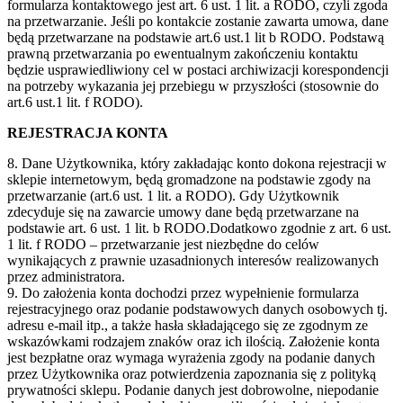
formularza kontaktowego jest art. 6 ust. 1 lit. a RODO, czyli zgoda
na przetwarzanie. Jeśli po kontakcie zostanie zawarta umowa, dane
będą przetwarzane na podstawie art.6 ust.1 lit b RODO. Podstawą
prawną przetwarzania po ewentualnym zakończeniu kontaktu
będzie usprawiedliwiony cel w postaci archiwizacji korespondencji
na potrzeby wykazania jej przebiegu w przyszłości (stosownie do
art.6 ust.1 lit. f RODO).
REJESTRACJA KONTA
8. Dane Użytkownika, który zakładając konto dokona rejestracji w
sklepie internetowym, będą gromadzone na podstawie zgody na
przetwarzanie (art.6 ust. 1 lit. a RODO). Gdy Użytkownik
zdecyduje się na zawarcie umowy dane będą przetwarzane na
podstawie art. 6 ust. 1 lit. b RODO.Dodatkowo zgodnie z art. 6 ust.
1 lit. f RODO – przetwarzanie jest niezbędne do celów
wynikających z prawnie uzasadnionych interesów realizowanych
przez administratora.
9. Do założenia konta dochodzi przez wypełnienie formularza
rejestracyjnego oraz podanie podstawowych danych osobowych tj.
adresu e-mail itp., a także hasła składającego się ze zgodnym ze
wskazówkami rodzajem znaków oraz ich ilością. Założenie konta
jest bezpłatne oraz wymaga wyrażenia zgody na podanie danych
przez Użytkownika oraz potwierdzenia zapoznania się z polityką
prywatności sklepu. Podanie danych jest dobrowolne, niepodanie