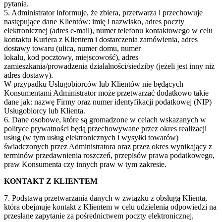
pytania.
5. Administrator informuje, że zbiera, przetwarza i przechowuje
następujące dane Klientów: imię i nazwisko, adres poczty
elektronicznej (adres e-mail), numer telefonu kontaktowego w celu
kontaktu Kuriera z Klientem i dostarczenia zamówienia, adres
dostawy towaru (ulica, numer domu, numer
lokalu, kod pocztowy, miejscowość), adres
zamieszkania/prowadzenia działalności/siedziby (jeżeli jest inny niż
adres dostawy).
W przypadku Usługobiorców lub Klientów nie będących
Konsumentami Administrator może przetwarzać dodatkowo takie
dane jak: nazwę Firmy oraz numer identyfikacji podatkowej (NIP)
Usługobiorcy lub Klienta.
6. Dane osobowe, które są gromadzone w celach wskazanych w
polityce prywatności będą przechowywane przez okres realizacji
usług (w tym usług elektronicznych i wysyłki towarów)
świadczonych przez Administratora oraz przez okres wynikający z
terminów przedawnienia roszczeń, przepisów prawa podatkowego,
praw Konsumenta czy innych praw w tym zakresie.
KONTAKT Z KLIENTEM
7. Podstawą przetwarzania danych w związku z obsługą Klienta,
która obejmuje kontakt z Klientem w celu udzielenia odpowiedzi na
przesłane zapytanie za pośrednictwem poczty elektronicznej,