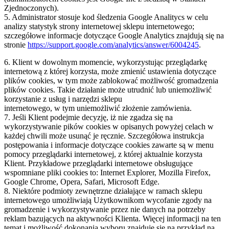
Zjednoczonych).
5. Administrator stosuje kod śledzenia Google Analitycs w celu
analizy statystyk strony internetowej sklepu internetowego;
szczegółowe informacje dotyczące Google Analytics znajdują się na
stronie
https://support.google.com/analytics/answer/6004245
.
6. Klient w dowolnym momencie, wykorzystując przeglądarkę
internetową z której korzysta, może zmienić ustawienia dotyczące
plików cookies, w tym może zablokować możliwość gromadzenia
plików cookies. Takie działanie może utrudnić lub uniemożliwić
korzystanie z usług i narzędzi sklepu
internetowego, w tym uniemożliwić złożenie zamówienia.
7. Jeśli Klient podejmie decyzję, iż nie zgadza się na
wykorzystywanie pików cookies w opisanych powyżej celach w
każdej chwili może usunąć je ręcznie. Szczegółowa instrukcja
postępowania i informacje dotyczące cookies zawarte są w menu
pomocy przeglądarki internetowej, z której aktualnie korzysta
Klient. Przykładowe przeglądarki internetowe obsługujące
wspomniane pliki cookies to: Internet Explorer, Mozilla Firefox,
Google Chrome, Opera, Safari, Microsoft Edge.
8. Niektóre podmioty zewnętrzne działające w ramach sklepu
internetowego umożliwiają Użytkownikom wycofanie zgody na
gromadzenie i wykorzystywanie przez nie danych na potrzeby
reklam bazujących na aktywności Klienta. Więcej informacji na ten
temat i możliwość dokonania wyboru znajduje się na przykład na