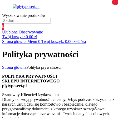
0
0
Wyszukiwanie produktów
Ulubione
Obserwowane
Twój koszyk:
0.00
zł
Strona główna
Menu
0
Twój koszyk:
0.00
zł
Góra
Polityka prywatności
Strona główna
Polityka prywatności
POLITYKA PRYWATNOŚCI
SKLEPU INTERNETOWEGO
plytyposert.pl
Szanowny Kliencie/Użytkowniku
Dbamy o Twoją prywatność i chcemy, żebyś podczas korzystania z
naszych usług czuł się komfortowo i bezpiecznie, dlatego
przygotowaliśmy dokument, z którego uzyskasz szczegółowe
informacje dotyczące przetwarzania Twoich danych osobowych.