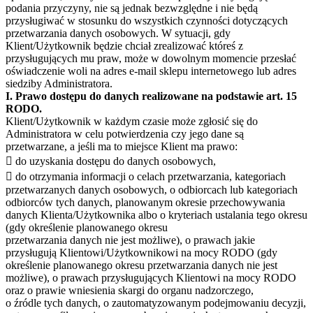
podania przyczyny, nie są jednak bezwzględne i nie będą
przysługiwać w stosunku do wszystkich czynności dotyczących
przetwarzania danych osobowych. W sytuacji, gdy
Klient/Użytkownik będzie chciał zrealizować któreś z
przysługujących mu praw, może w dowolnym momencie przesłać
oświadczenie woli na adres e-mail sklepu internetowego lub adres
siedziby Administratora.
I. Prawo dostępu do danych realizowane na podstawie art. 15
RODO.
Klient/Użytkownik w każdym czasie może zgłosić się do
Administratora w celu potwierdzenia czy jego dane są
przetwarzane, a jeśli ma to miejsce Klient ma prawo:
 do uzyskania dostępu do danych osobowych,
 do otrzymania informacji o celach przetwarzania, kategoriach
przetwarzanych danych osobowych, o odbiorcach lub kategoriach
odbiorców tych danych, planowanym okresie przechowywania
danych Klienta/Użytkownika albo o kryteriach ustalania tego okresu
(gdy określenie planowanego okresu
przetwarzania danych nie jest możliwe), o prawach jakie
przysługują Klientowi/Użytkownikowi na mocy RODO (gdy
określenie planowanego okresu przetwarzania danych nie jest
możliwe), o prawach przysługujących Klientowi na mocy RODO
oraz o prawie wniesienia skargi do organu nadzorczego,
o źródle tych danych, o zautomatyzowanym podejmowaniu decyzji,