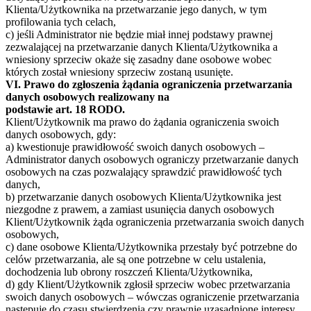
Klienta/Użytkownika na przetwarzanie jego danych, w tym
profilowania tych celach,
c) jeśli Administrator nie będzie miał innej podstawy prawnej
zezwalającej na przetwarzanie danych Klienta/Użytkownika a
wniesiony sprzeciw okaże się zasadny dane osobowe wobec
których został wniesiony sprzeciw zostaną usunięte.
VI. Prawo do zgłoszenia żądania ograniczenia przetwarzania
danych osobowych realizowany na
podstawie art. 18 RODO.
Klient/Użytkownik ma prawo do żądania ograniczenia swoich
danych osobowych, gdy:
a) kwestionuje prawidłowość swoich danych osobowych –
Administrator danych osobowych ograniczy przetwarzanie danych
osobowych na czas pozwalający sprawdzić prawidłowość tych
danych,
b) przetwarzanie danych osobowych Klienta/Użytkownika jest
niezgodne z prawem, a zamiast usunięcia danych osobowych
Klient/Użytkownik żąda ograniczenia przetwarzania swoich danych
osobowych,
c) dane osobowe Klienta/Użytkownika przestały być potrzebne do
celów przetwarzania, ale są one potrzebne w celu ustalenia,
dochodzenia lub obrony roszczeń Klienta/Użytkownika,
d) gdy Klient/Użytkownik zgłosił sprzeciw wobec przetwarzania
swoich danych osobowych – wówczas ograniczenie przetwarzania
następuje do czasu stwierdzenia czy prawnie uzasadnione interesy