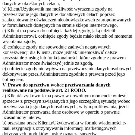
danych w określonych celach,
b) Klient/Użytkownik ma możliwość wyrażenia zgody na
przetwarzanie jego danych w dodatkowych celach poprzez
zaakceptowanie oświadczeń nieobowiązkowych zaproponowanych
w formularzach dostępnych na stronie sklepu internetowego,
c) Klient ma prawo do cofnięcia każdej zgody, jaką udzielił
Administratorowi, cofnięcie zgody będzie miało skutek od momentu
wycofania zgody,
d) cofnięcie zgody nie spowoduje żadnych negatywnych
konsekwencji dla Klienta, może jednak uniemożliwić dalsze
korzystanie z usług lub funkcjonalności, które zgodnie z prawem
Administrator może świadczyć jednie za zgodą,
e) cofnięcie zgody nie wpływa na przetwarzanie danych osobowych
dokonywane przez Administratora zgodnie z prawem przed jego
cofnięciem.
V. Prawo do sprzeciwu wobec przetwarzania danych
realizowane na podstawie art. 21 RODO.
a) Klient/Użytkownik ma prawo w dowolnym momencie wnieść
sprzeciw z przyczyn związanych z jego szczególną sytuacją wobec
przetwarzania jego danych osobowych, w tym profilowania, jeżeli
Administrator przetwarza dane osobowe w oparciu o prawnie
uzasadniony interes,
b) przesłana przez Klienta/Użytkownika w formie wiadomości e-
mail rezygnacji z otrzymywania informacji marketingowych
dotyczących produktów i usług oznacza sprzeciw