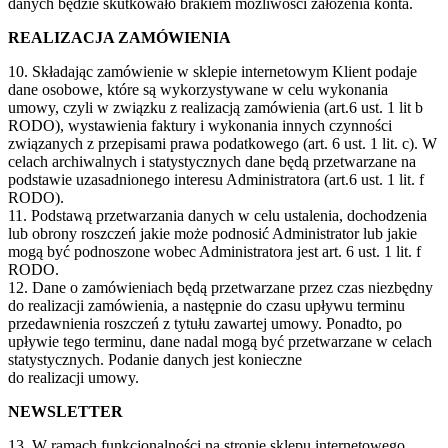
danych będzie skutkowało brakiem możliwości założenia konta.
REALIZACJA ZAMÓWIENIA
10. Składając zamówienie w sklepie internetowym Klient podaje
dane osobowe, które są wykorzystywane w celu wykonania
umowy, czyli w związku z realizacją zamówienia (art.6 ust. 1 lit b
RODO), wystawienia faktury i wykonania innych czynności
związanych z przepisami prawa podatkowego (art. 6 ust. 1 lit. c). W
celach archiwalnych i statystycznych dane będą przetwarzane na
podstawie uzasadnionego interesu Administratora (art.6 ust. 1 lit. f
RODO).
11. Podstawą przetwarzania danych w celu ustalenia, dochodzenia
lub obrony roszczeń jakie może podnosić Administrator lub jakie
mogą być podnoszone wobec Administratora jest art. 6 ust. 1 lit. f
RODO.
12. Dane o zamówieniach będą przetwarzane przez czas niezbędny
do realizacji zamówienia, a następnie do czasu upływu terminu
przedawnienia roszczeń z tytułu zawartej umowy. Ponadto, po
upływie tego terminu, dane nadal mogą być przetwarzane w celach
statystycznych. Podanie danych jest konieczne
do realizacji umowy.
NEWSLETTER
13. W ramach funkcjonalności na stronie sklepu internetowego