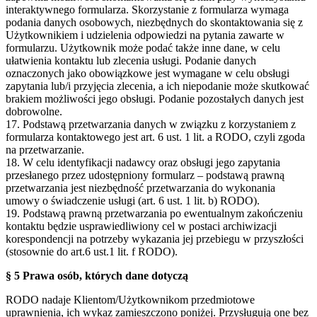
interaktywnego formularza. Skorzystanie z formularza wymaga
podania danych osobowych, niezbędnych do skontaktowania się z
Użytkownikiem i udzielenia odpowiedzi na pytania zawarte w
formularzu. Użytkownik może podać także inne dane, w celu
ułatwienia kontaktu lub zlecenia usługi. Podanie danych
oznaczonych jako obowiązkowe jest wymagane w celu obsługi
zapytania lub/i przyjęcia zlecenia, a ich niepodanie może skutkować
brakiem możliwości jego obsługi. Podanie pozostałych danych jest
dobrowolne.
17. Podstawą przetwarzania danych w związku z korzystaniem z
formularza kontaktowego jest art. 6 ust. 1 lit. a RODO, czyli zgoda
na przetwarzanie.
18. W celu identyfikacji nadawcy oraz obsługi jego zapytania
przesłanego przez udostępniony formularz – podstawą prawną
przetwarzania jest niezbędność przetwarzania do wykonania
umowy o świadczenie usługi (art. 6 ust. 1 lit. b) RODO).
19. Podstawą prawną przetwarzania po ewentualnym zakończeniu
kontaktu będzie usprawiedliwiony cel w postaci archiwizacji
korespondencji na potrzeby wykazania jej przebiegu w przyszłości
(stosownie do art.6 ust.1 lit. f RODO).
§ 5 Prawa osób, których dane dotyczą
RODO nadaje Klientom/Użytkownikom przedmiotowe
uprawnienia, ich wykaz zamieszczono poniżej. Przysługują one bez