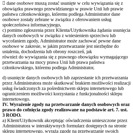
 dane osobowe muszą zostać usunięte w celu wywiązania się z
obowiązku prawnego przewidzianego w prawie Unii lub prawie
państwa członkowskiego, któremu podlega Administrator dane
osobowe zostały zebrane w związku z oferowaniem usług
społeczeństwa informacyjnego,
c) pomimo zgłoszenia przez Klienta/Użytkownika żądania usunięcia
danych osobowych w związku z wniesieniem sprzeciwu lub
wycofaniem zgody, Administrator może zachować pewne dane
osobowe w zakresie, w jakim przetwarzanie jest niezbędne do
ustalenia, dochodzenia lub obrony roszczeń, jak
również do wywiązania się z prawnego obowiązku wymagającego
przetwarzania na mocy prawa Unii lub prawa państwa
członkowskiego, któremu podlega Administrator,
d) usunięcie danych osobowych lub zaprzestanie ich przetwarzania
przez Administratora może skutkować brakiem możliwości realizacji
usług świadczonych za pośrednictwem sklepu internetowego lub
ograniczeniem możliwości korzystania z funkcjonalności sklepu
internetowego.
IV. Wyrażenie zgody na przetwarzanie danych osobowych oraz
prawo do cofnięcia zgody realizowane na podstawie art. 7. ust.
3 RODO.
a) Klient/Użytkownik akceptując oświadczenia umieszczone przez
Administratora w interaktywnych formularz dostępnych na stronie
sklepu internetowego, wyraża zgodę na przetwarzanie swoich