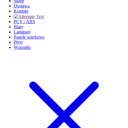
Sklep
Dostawa
Kontakt
PCV / ABS
Blaty
Laminaty
Panele wnękowe
Płyty
Wzorniki