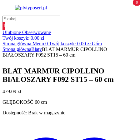
0
0
Wyszukiwanie
produktów
Ulubione
Obserwowane
Twój koszyk:
0.00
zł
Strona główna
Menu
0
Twój koszyk:
0.00
zł
Góra
Strona główna
Blaty
BLAT MARMUR CIPOLLINO
BIAŁOSZARY F092 ST15 – 60 cm
BLAT MARMUR CIPOLLINO
BIAŁOSZARY F092 ST15 – 60 cm
479.09
zł
GŁĘBOKOŚĆ 60 cm
Dostępność:
Brak w magazynie