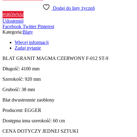
MAGMA
Dodaj do listy życzeń
CZERWONY
PORÓWNAJ
F012
Udostępnij
ST9
Facebook
Twitter
Pinterest
-
Kategoria:
Blaty
92
cm
Więcej informacji
Zadaj pytanie
BLAT GRANIT MAGMA CZERWONY F-012 ST-9
Długość: 4100 mm
Szerokość: 920 mm
Grubość: 38 mm
Blat dwustronnie zaoblony
Producent: EGGER
Dostępna inna szerokość: 60 cm
CENA DOTYCZY JEDNEJ SZTUKI