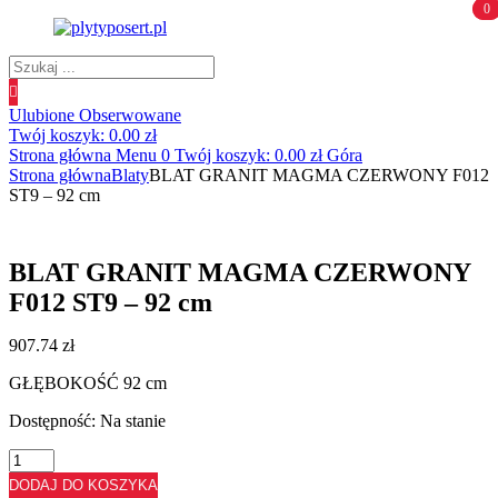
0
0
Wyszukiwanie
produktów
Ulubione
Obserwowane
Twój koszyk:
0.00
zł
Strona główna
Menu
0
Twój koszyk:
0.00
zł
Góra
Strona główna
Blaty
BLAT GRANIT MAGMA CZERWONY F012
ST9 – 92 cm
BLAT GRANIT MAGMA CZERWONY
F012 ST9 – 92 cm
907.74
zł
GŁĘBOKOŚĆ 92 cm
Dostępność:
Na stanie
ilość
BLAT
DODAJ DO KOSZYKA
GRANIT