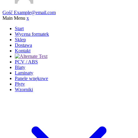
Gość
Example@email.com
Main Menu
x
Start
Wycena formatek
Sklep
Dostawa
Kontakt
PCV / ABS
Blaty
Laminaty
Panele wnękowe
Płyty
Wzorniki