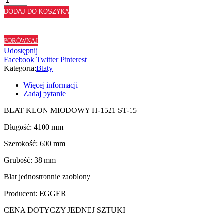
BLAT
DODAJ DO KOSZYKA
KLON
MIODOWY
H1521
PORÓWNAJ
ST15
Udostępnij
-
Facebook
Twitter
Pinterest
60
Kategoria:
Blaty
cm
Więcej informacji
Zadaj pytanie
BLAT KLON MIODOWY H-1521 ST-15
Długość: 4100 mm
Szerokość: 600 mm
Grubość: 38 mm
Blat jednostronnie zaoblony
Producent: EGGER
CENA DOTYCZY JEDNEJ SZTUKI