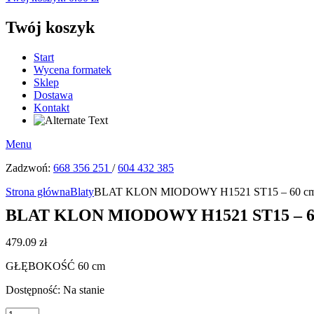
Twój koszyk
Start
Wycena formatek
Sklep
Dostawa
Kontakt
Menu
Zadzwoń:
668 356 251
/
604 432 385
Strona główna
Blaty
BLAT KLON MIODOWY H1521 ST15 – 60 c
BLAT KLON MIODOWY H1521 ST15 – 6
479.09
zł
GŁĘBOKOŚĆ 60 cm
Dostępność:
Na stanie
ilość