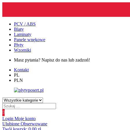
PCV / ABS
Blaty
Laminaty
Panele wnękowe
Płyty
Wzorniki
Masz pytania? Napisz do nas lub zadzoń!
Kontakt
PL
PLN
Wyszukiwanie
produktów
Login
Moje konto
Ulubione
Obserwowane
Twój koszyk:
0.00
zł