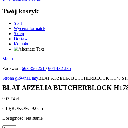
Twój koszyk
Start
Wycena formatek
Sklep
Dostawa
Kontakt
Menu
Zadzwoń:
668 356 251
/
604 432 385
Strona główna
Blaty
BLAT AFZELIA BUTCHERBLOCK H178 ST15
BLAT AFZELIA BUTCHERBLOCK H178 S
907.74
zł
GŁĘBOKOŚĆ 92 cm
Dostępność:
Na stanie
ilość