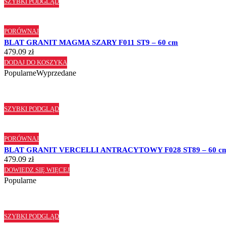
SZYBKI PODGLĄD
PORÓWNAJ
BLAT GRANIT MAGMA SZARY F011 ST9 – 60 cm
479.09
zł
DODAJ DO KOSZYKA
Popularne
Wyprzedane
SZYBKI PODGLĄD
PORÓWNAJ
BLAT GRANIT VERCELLI ANTRACYTOWY F028 ST89 – 60 c
479.09
zł
DOWIEDZ SIĘ WIĘCEJ
Popularne
SZYBKI PODGLĄD