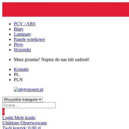
PCV / ABS
Blaty
Laminaty
Panele wnękowe
Płyty
Wzorniki
Masz pytania? Napisz do nas lub zadzoń!
Kontakt
PL
PLN
Wyszukiwanie
produktów
Login
Moje konto
Ulubione
Obserwowane
Twój koszyk:
0.00
zł