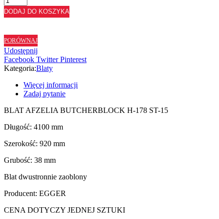
BLAT
DODAJ DO KOSZYKA
AFZELIA
BUTCHERBLOCK
H178
PORÓWNAJ
ST15
Udostępnij
-
Facebook
Twitter
Pinterest
92
Kategoria:
Blaty
cm
Więcej informacji
Zadaj pytanie
BLAT AFZELIA BUTCHERBLOCK H-178 ST-15
Długość: 4100 mm
Szerokość: 920 mm
Grubość: 38 mm
Blat dwustronnie zaoblony
Producent: EGGER
CENA DOTYCZY JEDNEJ SZTUKI