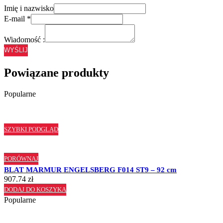
Imię i nazwisko
E-mail
*
Wiadomość :
WYŚLIJ
Powiązane produkty
Popularne
SZYBKI PODGLĄD
PORÓWNAJ
BLAT MARMUR ENGELSBERG F014 ST9 – 92 cm
907.74
zł
DODAJ DO KOSZYKA
Popularne