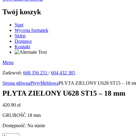
Twój koszyk
Start
Wycena formatek
Sklep
Dostawa
Kontakt
Menu
Zadzwoń:
668 356 251
/
604 432 385
Strona główna
Płyty
Meblowa
PŁYTA ZIELONY U628 ST15 – 18 
PŁYTA ZIELONY U628 ST15 – 18 mm
420.90
zł
GRUBOŚĆ 18 mm
Dostępność:
Na stanie
ilość