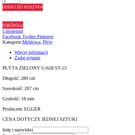
PŁYTA
DODAJ DO KOSZYKA
ZIELONY
U628
ST15
PORÓWNAJ
-
Udostępnij
18
Facebook
Twitter
Pinterest
mm
Kategorie:
Meblowa
,
Płyty
Więcej informacji
Zadaj pytanie
PŁYTA ZIELONY U-628 ST-15
Długość: 280 cm
Szerokość: 207 cm
Grubość: 18 mm
Producent: EGGER
CENA DOTYCZY JEDNEJ SZTUKI
Imię i nazwisko