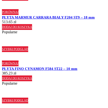
PORÓWNAJ
PŁYTA MARMUR CARRARA BIAŁY F204 ST9 – 18 mm
513.65
zł
DODAJ DO KOSZYKA
Popularne
SZYBKI PODGLĄD
PORÓWNAJ
PŁYTA FINO CYNAMON F584 ST22 – 10 mm
385.23
zł
DODAJ DO KOSZYKA
Popularne
SZYBKI PODGLĄD