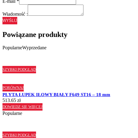
E-mail
*
Wiadomość :
WYŚLIJ
Powiązane produkty
Popularne
Wyprzedane
SZYBKI PODGLĄD
PORÓWNAJ
PŁYTA ŁUPEK IŁOWY BIAŁY F649 ST16 – 18 mm
513.65
zł
DOWIEDZ SIĘ WIĘCEJ
Popularne
SZYBKI PODGLĄD