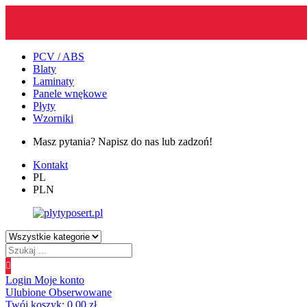
PCV / ABS
Blaty
Laminaty
Panele wnękowe
Płyty
Wzorniki
Masz pytania? Napisz do nas lub zadzoń!
Kontakt
PL
PLN
Wyszukiwanie
produktów
Login
Moje konto
Ulubione
Obserwowane
Twój koszyk:
0.00
zł