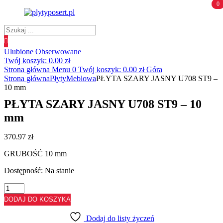
0
0
Wyszukiwanie
produktów
Ulubione
Obserwowane
Twój koszyk:
0.00
zł
Strona główna
Menu
0
Twój koszyk:
0.00
zł
Góra
Strona główna
Płyty
Meblowa
PŁYTA SZARY JASNY U708 ST9 –
10 mm
PŁYTA SZARY JASNY U708 ST9 – 10
mm
370.97
zł
GRUBOŚĆ 10 mm
Dostępność:
Na stanie
ilość
PŁYTA
DODAJ DO KOSZYKA
SZARY
JASNY
Dodaj do listy życzeń
U708