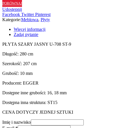
PORÓWNAJ
ST9
Udostępnij
-
Facebook
Twitter
Pinterest
10
Kategorie:
Meblowa
,
Płyty
mm
Więcej informacji
Zadaj pytanie
PŁYTA SZARY JASNY U-708 ST-9
Długość: 280 cm
Szerokość: 207 cm
Grubość: 10 mm
Producent: EGGER
Dostępne inne grubości: 16, 18 mm
Dostępna inna struktura: ST15
CENA DOTYCZY JEDNEJ SZTUKI
Imię i nazwisko