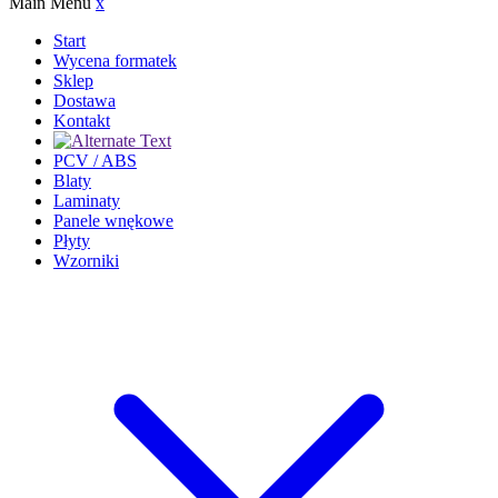
Main Menu
x
Start
Wycena formatek
Sklep
Dostawa
Kontakt
PCV / ABS
Blaty
Laminaty
Panele wnękowe
Płyty
Wzorniki