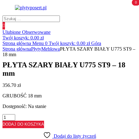
0
0
Wyszukiwanie
produktów
Ulubione
Obserwowane
Twój koszyk:
0.00
zł
Strona główna
Menu
0
Twój koszyk:
0.00
zł
Góra
Strona główna
Płyty
Meblowa
PŁYTA SZARY BIAŁY U775 ST9 –
18 mm
PŁYTA SZARY BIAŁY U775 ST9 – 18
mm
356.70
zł
GRUBOŚĆ 18 mm
Dostępność:
Na stanie
ilość
PŁYTA
DODAJ DO KOSZYKA
SZARY
BIAŁY
Dodaj do listy życzeń
U775