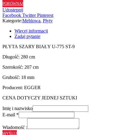
PORÓWNAJ
ST9
Udostępnij
-
Facebook
Twitter
Pinterest
18
Kategorie:
Meblowa
,
Płyty
mm
Więcej informacji
Zadaj pytanie
PŁYTA SZARY BIAŁY U-775 ST-9
Długość: 280 cm
Szerokość: 207 cm
Grubość: 18 mm
Producent: EGGER
CENA DOTYCZY JEDNEJ SZTUKI
Imię i nazwisko
E-mail
*
Wiadomość :
WYŚLIJ