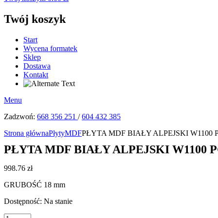
Twój koszyk
Start
Wycena formatek
Sklep
Dostawa
Kontakt
Menu
Zadzwoń:
668 356 251
/
604 432 385
Strona główna
Płyty
MDF
PŁYTA MDF BIAŁY ALPEJSKI W1100 P
PŁYTA MDF BIAŁY ALPEJSKI W1100 P
998.76
zł
GRUBOŚĆ 18 mm
Dostępność:
Na stanie
ilość