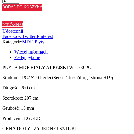
PŁYTA
DODAJ DO KOSZYKA
MDF
BIAŁY
ALPEJSKI
PORÓWNAJ
W1100
Udostępnij
PG
Facebook
Twitter
Pinterest
-
Kategorie:
MDF
,
Płyty
18
mm
Więcej informacji
Zadaj pytanie
PŁYTA MDF BIAŁY ALPEJSKI W-1100 PG
Struktura: PG/ ST9 PerfectSense Gloss (druga strona ST9)
Długość: 280 cm
Szerokość: 207 cm
Grubość: 18 mm
Producent: EGGER
CENA DOTYCZY JEDNEJ SZTUKI