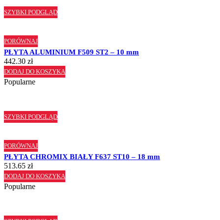
SZYBKI PODGLĄD
PORÓWNAJ
PŁYTA ALUMINIUM F509 ST2 – 10 mm
442.30
zł
DODAJ DO KOSZYKA
Popularne
SZYBKI PODGLĄD
PORÓWNAJ
PŁYTA CHROMIX BIAŁY F637 ST10 – 18 mm
513.65
zł
DODAJ DO KOSZYKA
Popularne