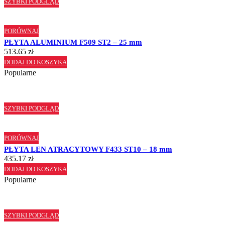
SZYBKI PODGLĄD
PORÓWNAJ
PŁYTA ALUMINIUM F509 ST2 – 25 mm
513.65
zł
DODAJ DO KOSZYKA
Popularne
SZYBKI PODGLĄD
PORÓWNAJ
PŁYTA LEN ATRACYTOWY F433 ST10 – 18 mm
435.17
zł
DODAJ DO KOSZYKA
Popularne
SZYBKI PODGLĄD