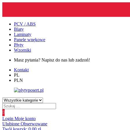
PCV / ABS
Blaty
Laminaty
Panele wnękowe
Płyty
Wzorniki
Masz pytania? Napisz do nas lub zadzoń!
Kontakt
PL
PLN
Wyszukiwanie
produktów
Login
Moje konto
Ulubione
Obserwowane
Twój koszyk:
0.00
zł