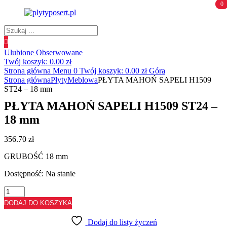
0
0
Wyszukiwanie
produktów
Ulubione
Obserwowane
Twój koszyk:
0.00
zł
Strona główna
Menu
0
Twój koszyk:
0.00
zł
Góra
Strona główna
Płyty
Meblowa
PŁYTA MAHOŃ SAPELI H1509
ST24 – 18 mm
PŁYTA MAHOŃ SAPELI H1509 ST24 –
18 mm
356.70
zł
GRUBOŚĆ 18 mm
Dostępność:
Na stanie
ilość
PŁYTA
DODAJ DO KOSZYKA
MAHOŃ
SAPELI
Dodaj do listy życzeń
H1509