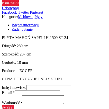
PORÓWNAJ
ST24
Udostępnij
-
Facebook
Twitter
Pinterest
18
Kategorie:
Meblowa
,
Płyty
mm
Więcej informacji
Zadaj pytanie
PŁYTA MAHOŃ SAPELI H-1509 ST-24
Długość: 280 cm
Szerokość: 207 cm
Grubość: 18 mm
Producent: EGGER
CENA DOTYCZY JEDNEJ SZTUKI
Imię i nazwisko
E-mail
*
Wiadomość :
WYŚLIJ