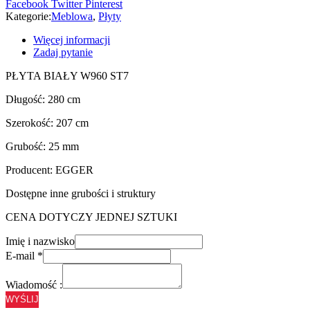
Facebook
Twitter
Pinterest
mm
Kategorie:
Meblowa
,
Płyty
Więcej informacji
Zadaj pytanie
PŁYTA BIAŁY W960 ST7
Długość: 280 cm
Szerokość: 207 cm
Grubość: 25 mm
Producent: EGGER
Dostępne inne grubości i struktury
CENA DOTYCZY JEDNEJ SZTUKI
Imię i nazwisko
E-mail
*
Wiadomość :
WYŚLIJ