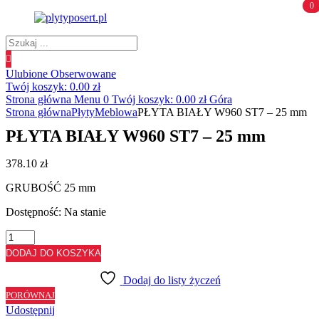
0
0
Wyszukiwanie
produktów
Ulubione
Obserwowane
Twój koszyk:
0.00
zł
Strona główna
Menu
0
Twój koszyk:
0.00
zł
Góra
Strona główna
Płyty
Meblowa
PŁYTA BIAŁY W960 ST7 – 25 mm
PŁYTA BIAŁY W960 ST7 – 25 mm
378.10
zł
GRUBOŚĆ 25 mm
Dostępność:
Na stanie
ilość
PŁYTA
DODAJ DO KOSZYKA
BIAŁY
W960
Dodaj do listy życzeń
ST7
PORÓWNAJ
-
Udostępnij
25