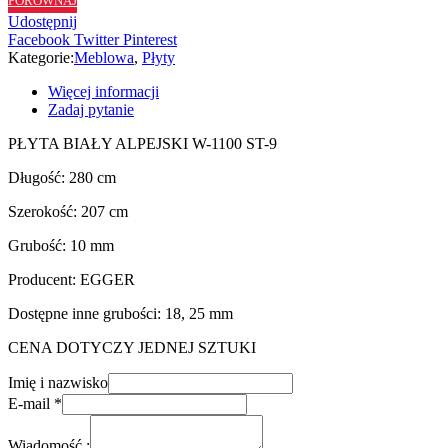
PORÓWNAJ
Udostępnij
Facebook
Twitter
Pinterest
Kategorie:
Meblowa
,
Płyty
Więcej informacji
Zadaj pytanie
PŁYTA BIAŁY ALPEJSKI W-1100 ST-9
Długość: 280 cm
Szerokość: 207 cm
Grubość: 10 mm
Producent: EGGER
Dostępne inne grubości: 18, 25 mm
CENA DOTYCZY JEDNEJ SZTUKI
Imię i nazwisko
E-mail
*
Wiadomość :