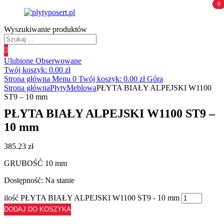
0
0
Wyszukiwanie produktów
Ulubione
Obserwowane
Twój koszyk:
0.00
zł
Strona główna
Menu
0
Twój koszyk:
0.00
zł
Góra
Strona główna
Płyty
Meblowa
PŁYTA BIAŁY ALPEJSKI W1100
ST9 – 10 mm
PŁYTA BIAŁY ALPEJSKI W1100 ST9 –
10 mm
385.23
zł
GRUBOŚĆ 10 mm
Dostępność:
Na stanie
ilość PŁYTA BIAŁY ALPEJSKI W1100 ST9 - 10 mm
DODAJ DO KOSZYKA