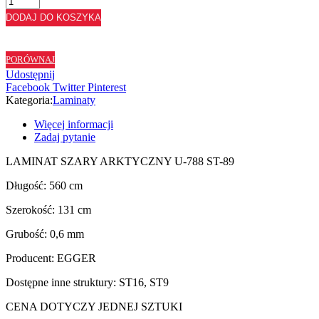
LAMINAT
DODAJ DO KOSZYKA
SZARY
ARKTYCZNY
U788
PORÓWNAJ
ST89
Udostępnij
-
Facebook
Twitter
Pinterest
560x131
Kategoria:
Laminaty
Więcej informacji
Zadaj pytanie
LAMINAT SZARY ARKTYCZNY U-788 ST-89
Długość: 560 cm
Szerokość: 131 cm
Grubość: 0,6 mm
Producent: EGGER
Dostępne inne struktury: ST16, ST9
CENA DOTYCZY JEDNEJ SZTUKI