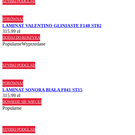
SZYBKI PODGLĄD
PORÓWNAJ
LAMINAT VALENTINO GLINIASTE F148 ST82
315.99
zł
DODAJ DO KOSZYKA
Popularne
Wyprzedane
SZYBKI PODGLĄD
PORÓWNAJ
LAMINAT SONORA BIAŁA F041 ST15
315.99
zł
DOWIEDZ SIĘ WIĘCEJ
Popularne
SZYBKI PODGLĄD