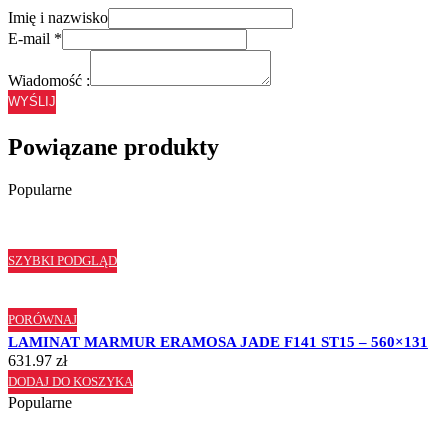
Imię i nazwisko
E-mail
*
Wiadomość :
WYŚLIJ
Powiązane produkty
Popularne
SZYBKI PODGLĄD
PORÓWNAJ
LAMINAT MARMUR ERAMOSA JADE F141 ST15 – 560×131
631.97
zł
DODAJ DO KOSZYKA
Popularne