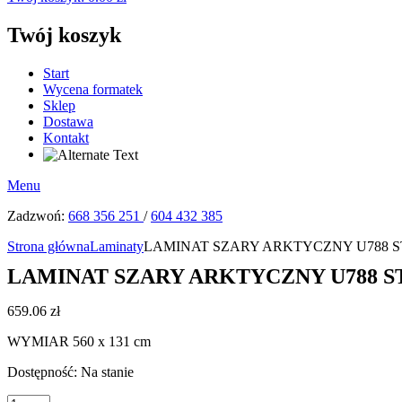
Twój koszyk
Start
Wycena formatek
Sklep
Dostawa
Kontakt
Menu
Zadzwoń:
668 356 251
/
604 432 385
Strona główna
Laminaty
LAMINAT SZARY ARKTYCZNY U788 ST8
LAMINAT SZARY ARKTYCZNY U788 ST8
659.06
zł
WYMIAR 560 x 131 cm
Dostępność:
Na stanie
ilość