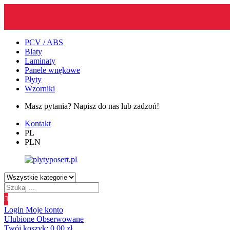
PCV / ABS
Blaty
Laminaty
Panele wnękowe
Płyty
Wzorniki
Masz pytania? Napisz do nas lub zadzoń!
Kontakt
PL
PLN
Wyszukiwanie
produktów
Login
Moje konto
Ulubione
Obserwowane
Twój koszyk:
0.00
zł