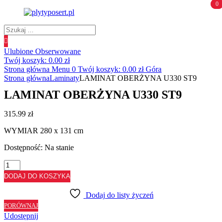
0
0
Wyszukiwanie
produktów
Ulubione
Obserwowane
Twój koszyk:
0.00
zł
Strona główna
Menu
0
Twój koszyk:
0.00
zł
Góra
Strona główna
Laminaty
LAMINAT OBERŻYNA U330 ST9
LAMINAT OBERŻYNA U330 ST9
315.99
zł
WYMIAR 280 x 131 cm
Dostępność:
Na stanie
ilość
LAMINAT
DODAJ DO KOSZYKA
OBERŻYNA
U330
Dodaj do listy życzeń
ST9
PORÓWNAJ
Udostępnij