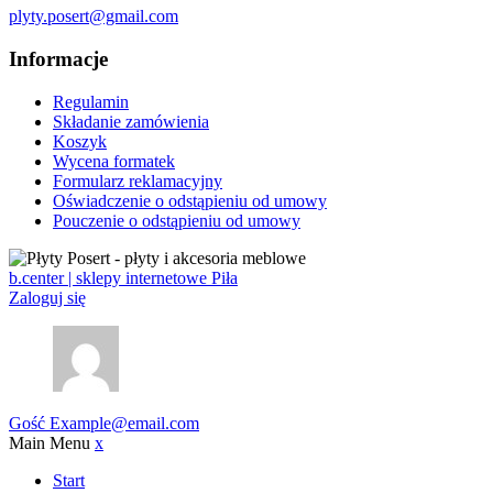
plyty.posert@gmail.com
Informacje
Regulamin
Składanie zamówienia
Koszyk
Wycena formatek
Formularz reklamacyjny
Oświadczenie o odstąpieniu od umowy
Pouczenie o odstąpieniu od umowy
b.center | sklepy internetowe Piła
Zaloguj się
Gość
Example@email.com
Main Menu
x
Start