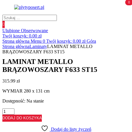
0
0
Wyszukiwanie
produktów
Ulubione
Obserwowane
Twój koszyk:
0.00
zł
Strona główna
Menu
0
Twój koszyk:
0.00
zł
Góra
Strona główna
Laminaty
LAMINAT METALLO
BRĄZOWOSZARY F633 ST15
LAMINAT METALLO
BRĄZOWOSZARY F633 ST15
315.99
zł
WYMIAR 280 x 131 cm
Dostępność:
Na stanie
ilość
LAMINAT
DODAJ DO KOSZYKA
METALLO
BRĄZOWOSZARY
Dodaj do listy życzeń
F633