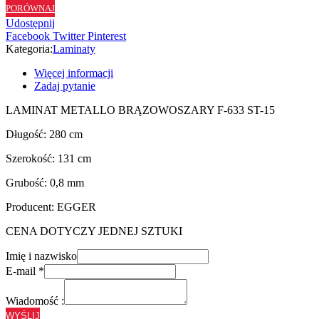
PORÓWNAJ
ST15
Udostępnij
Facebook
Twitter
Pinterest
Kategoria:
Laminaty
Więcej informacji
Zadaj pytanie
LAMINAT METALLO BRĄZOWOSZARY F-633 ST-15
Długość: 280 cm
Szerokość: 131 cm
Grubość: 0,8 mm
Producent: EGGER
CENA DOTYCZY JEDNEJ SZTUKI
Imię i nazwisko
E-mail
*
Wiadomość :
WYŚLIJ