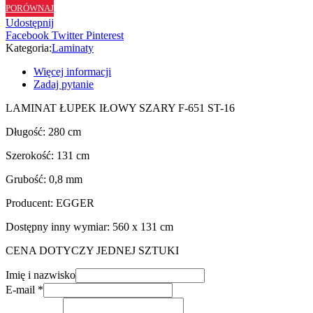
PORÓWNAJ
F651
Udostępnij
ST16
Facebook
Twitter
Pinterest
Kategoria:
Laminaty
Więcej informacji
Zadaj pytanie
LAMINAT ŁUPEK IŁOWY SZARY F-651 ST-16
Długość: 280 cm
Szerokość: 131 cm
Grubość: 0,8 mm
Producent: EGGER
Dostępny inny wymiar: 560 x 131 cm
CENA DOTYCZY JEDNEJ SZTUKI
Imię i nazwisko
E-mail
*