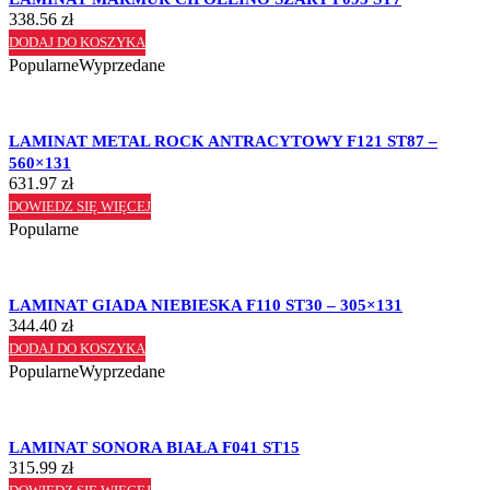
338.56
zł
DODAJ DO KOSZYKA
Popularne
Wyprzedane
LAMINAT METAL ROCK ANTRACYTOWY F121 ST87 –
560×131
631.97
zł
DOWIEDZ SIĘ WIĘCEJ
Popularne
LAMINAT GIADA NIEBIESKA F110 ST30 – 305×131
344.40
zł
DODAJ DO KOSZYKA
Popularne
Wyprzedane
LAMINAT SONORA BIAŁA F041 ST15
315.99
zł