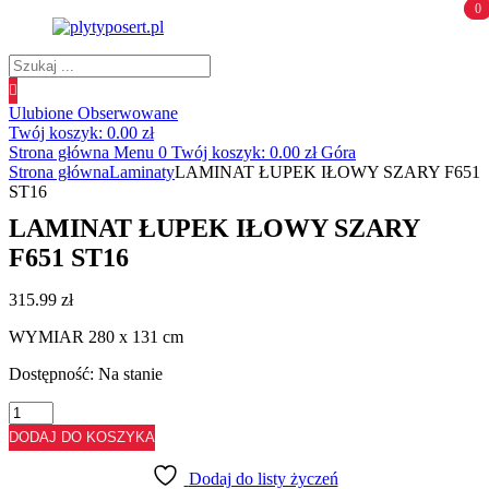
0
0
Wyszukiwanie
produktów
Ulubione
Obserwowane
Twój koszyk:
0.00
zł
Strona główna
Menu
0
Twój koszyk:
0.00
zł
Góra
Strona główna
Laminaty
LAMINAT ŁUPEK IŁOWY SZARY F651
ST16
LAMINAT ŁUPEK IŁOWY SZARY
F651 ST16
315.99
zł
WYMIAR 280 x 131 cm
Dostępność:
Na stanie
ilość
LAMINAT
DODAJ DO KOSZYKA
ŁUPEK
IŁOWY
Dodaj do listy życzeń
SZARY