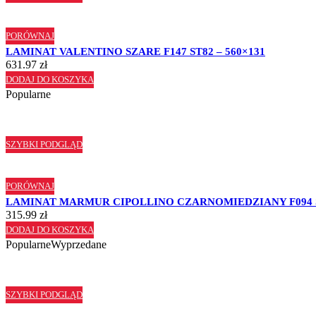
PORÓWNAJ
LAMINAT VALENTINO SZARE F147 ST82 – 560×131
631.97
zł
DODAJ DO KOSZYKA
Popularne
SZYBKI PODGLĄD
PORÓWNAJ
LAMINAT MARMUR CIPOLLINO CZARNOMIEDZIANY F094 
315.99
zł
DODAJ DO KOSZYKA
Popularne
Wyprzedane
SZYBKI PODGLĄD