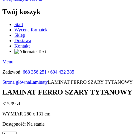
Twój koszyk
Start
Wycena formatek
Sklep
Dostawa
Kontakt
Menu
Zadzwoń:
668 356 251
/
604 432 385
Strona główna
Laminaty
LAMINAT FERRO SZARY TYTANOWY F
LAMINAT FERRO SZARY TYTANOWY F
315.99
zł
WYMIAR 280 x 131 cm
Dostępność:
Na stanie
ilość