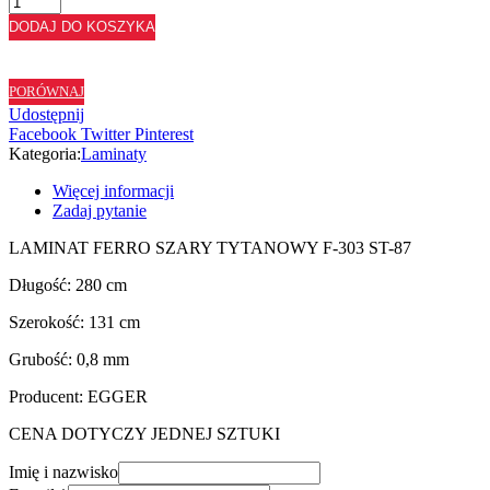
LAMINAT
DODAJ DO KOSZYKA
FERRO
SZARY
TYTANOWY
PORÓWNAJ
F303
Udostępnij
ST87
Facebook
Twitter
Pinterest
Kategoria:
Laminaty
Więcej informacji
Zadaj pytanie
LAMINAT FERRO SZARY TYTANOWY F-303 ST-87
Długość: 280 cm
Szerokość: 131 cm
Grubość: 0,8 mm
Producent: EGGER
CENA DOTYCZY JEDNEJ SZTUKI
Imię i nazwisko