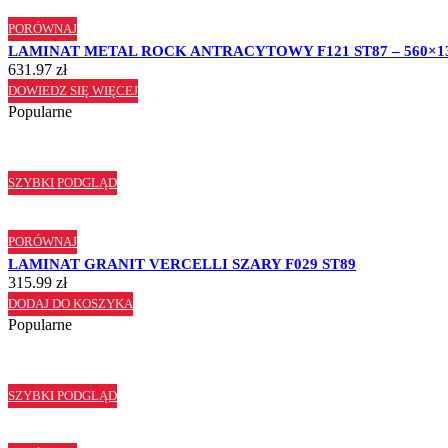
PORÓWNAJ
LAMINAT METAL ROCK ANTRACYTOWY F121 ST87 – 560×1
631.97
zł
DOWIEDZ SIĘ WIĘCEJ
Popularne
SZYBKI PODGLĄD
PORÓWNAJ
LAMINAT GRANIT VERCELLI SZARY F029 ST89
315.99
zł
DODAJ DO KOSZYKA
Popularne
SZYBKI PODGLĄD