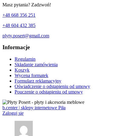
Masz pytania? Zadzwoń!
+48 668 356 251
+48 604 432 385
plyty.posert@gmail.com
Informacje
Regulamin
Składanie zamówienia
Koszyk
Wycena formatek
Formularz reklamacyjny
Oświadczenie o odstąpieniu od umowy
Pouczenie o odstąpieniu od umowy
b.center | sklepy internetowe Piła
Zaloguj się