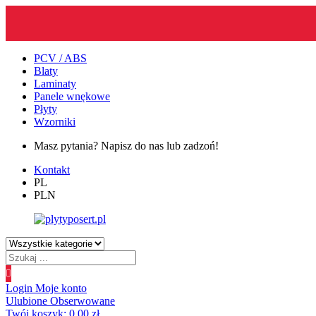
PCV / ABS
Blaty
Laminaty
Panele wnękowe
Płyty
Wzorniki
Masz pytania? Napisz do nas lub zadzoń!
Kontakt
PL
PLN
Wyszukiwanie
produktów
Login
Moje konto
Ulubione
Obserwowane
Twój koszyk:
0.00
zł