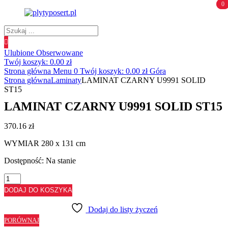
0
0
Wyszukiwanie
produktów
Ulubione
Obserwowane
Twój koszyk:
0.00
zł
Strona główna
Menu
0
Twój koszyk:
0.00
zł
Góra
Strona główna
Laminaty
LAMINAT CZARNY U9991 SOLID
ST15
LAMINAT CZARNY U9991 SOLID ST15
370.16
zł
WYMIAR 280 x 131 cm
Dostępność:
Na stanie
ilość
LAMINAT
DODAJ DO KOSZYKA
CZARNY
U9991
Dodaj do listy życzeń
SOLID
PORÓWNAJ
ST15