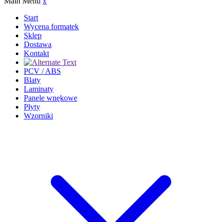
Main Menu
x
Start
Wycena formatek
Sklep
Dostawa
Kontakt
PCV / ABS
Blaty
Laminaty
Panele wnękowe
Płyty
Wzorniki