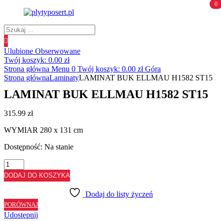
0
0
Wyszukiwanie
produktów
Ulubione
Obserwowane
Twój koszyk:
0.00
zł
Strona główna
Menu
0
Twój koszyk:
0.00
zł
Góra
Strona główna
Laminaty
LAMINAT BUK ELLMAU H1582 ST15
LAMINAT BUK ELLMAU H1582 ST15
315.99
zł
WYMIAR 280 x 131 cm
Dostępność:
Na stanie
ilość
LAMINAT
DODAJ DO KOSZYKA
BUK
ELLMAU
Dodaj do listy życzeń
H1582
PORÓWNAJ
ST15
Udostępnij