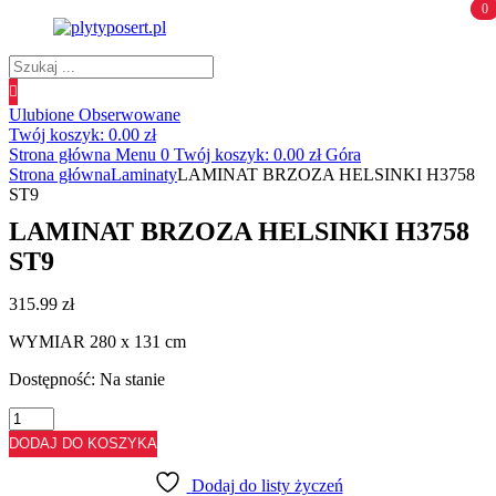
0
0
Wyszukiwanie
produktów
Ulubione
Obserwowane
Twój koszyk:
0.00
zł
Strona główna
Menu
0
Twój koszyk:
0.00
zł
Góra
Strona główna
Laminaty
LAMINAT BRZOZA HELSINKI H3758
ST9
LAMINAT BRZOZA HELSINKI H3758
ST9
315.99
zł
WYMIAR 280 x 131 cm
Dostępność:
Na stanie
ilość
LAMINAT
DODAJ DO KOSZYKA
BRZOZA
HELSINKI
Dodaj do listy życzeń
H3758