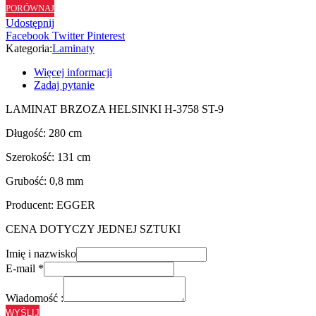
PORÓWNAJ
ST9
Udostępnij
Facebook
Twitter
Pinterest
Kategoria:
Laminaty
Więcej informacji
Zadaj pytanie
LAMINAT BRZOZA HELSINKI H-3758 ST-9
Długość: 280 cm
Szerokość: 131 cm
Grubość: 0,8 mm
Producent: EGGER
CENA DOTYCZY JEDNEJ SZTUKI
Imię i nazwisko
E-mail
*
Wiadomość :
WYŚLIJ