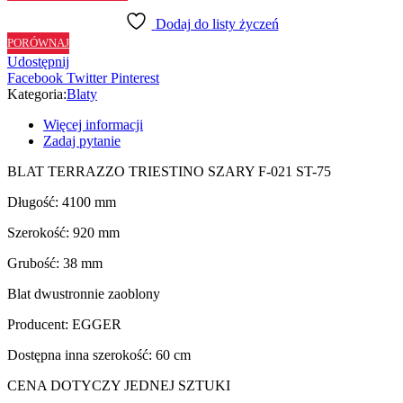
TRIESTINO
Dodaj do listy życzeń
SZARY
PORÓWNAJ
F021
Udostępnij
ST75
Facebook
Twitter
Pinterest
-
Kategoria:
Blaty
92
cm
Więcej informacji
Zadaj pytanie
BLAT TERRAZZO TRIESTINO SZARY F-021 ST-75
Długość: 4100 mm
Szerokość: 920 mm
Grubość: 38 mm
Blat dwustronnie zaoblony
Producent: EGGER
Dostępna inna szerokość: 60 cm
CENA DOTYCZY JEDNEJ SZTUKI