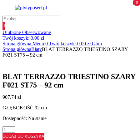
0
0
Wyszukiwanie
produktów
Ulubione
Obserwowane
Twój koszyk:
0.00
zł
Strona główna
Menu
0
Twój koszyk:
0.00
zł
Góra
Strona główna
Blaty
BLAT TERRAZZO TRIESTINO SZARY
F021 ST75 – 92 cm
BLAT TERRAZZO TRIESTINO SZARY
F021 ST75 – 92 cm
907.74
zł
GŁĘBOKOŚĆ 92 cm
Dostępność:
Na stanie
ilość
BLAT
DODAJ DO KOSZYKA
TERRAZZO