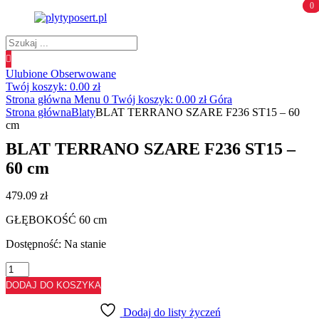
0
0
Wyszukiwanie
produktów
Ulubione
Obserwowane
Twój koszyk:
0.00
zł
Strona główna
Menu
0
Twój koszyk:
0.00
zł
Góra
Strona główna
Blaty
BLAT TERRANO SZARE F236 ST15 – 60
cm
BLAT TERRANO SZARE F236 ST15 –
60 cm
479.09
zł
GŁĘBOKOŚĆ 60 cm
Dostępność:
Na stanie
ilość
BLAT
DODAJ DO KOSZYKA
TERRANO
SZARE
Dodaj do listy życzeń
F236