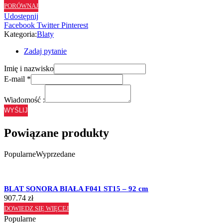
PORÓWNAJ
ST15
Udostępnij
-
Facebook
Twitter
Pinterest
60
Kategoria:
Blaty
cm
Zadaj pytanie
Imię i nazwisko
E-mail
*
Wiadomość :
WYŚLIJ
Powiązane produkty
Popularne
Wyprzedane
BLAT SONORA BIAŁA F041 ST15 – 92 cm
907.74
zł
DOWIEDZ SIĘ WIĘCEJ
Popularne