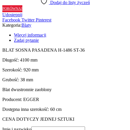
Dodaj do listy życzeń
H1486
PORÓWNAJ
ST36
Udostępnij
-
Facebook
Twitter
Pinterest
92
Kategoria:
Blaty
cm
Więcej informacji
Zadaj pytanie
BLAT SOSNA PASADENA H-1486 ST-36
Długość: 4100 mm
Szerokość: 920 mm
Grubość: 38 mm
Blat dwustronnie zaoblony
Producent: EGGER
Dostępna inna szerokość: 60 cm
CENA DOTYCZY JEDNEJ SZTUKI
Imię i nazwisko