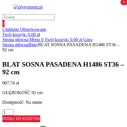
0
0
Wyszukiwanie
produktów
Ulubione
Obserwowane
Twój koszyk:
0.00
zł
Strona główna
Menu
0
Twój koszyk:
0.00
zł
Góra
Strona główna
Blaty
BLAT SOSNA PASADENA H1486 ST36 –
92 cm
BLAT SOSNA PASADENA H1486 ST36 –
92 cm
907.74
zł
GŁĘBOKOŚĆ 92 cm
Dostępność:
Na stanie
ilość
BLAT
DODAJ DO KOSZYKA
SOSNA
PASADENA