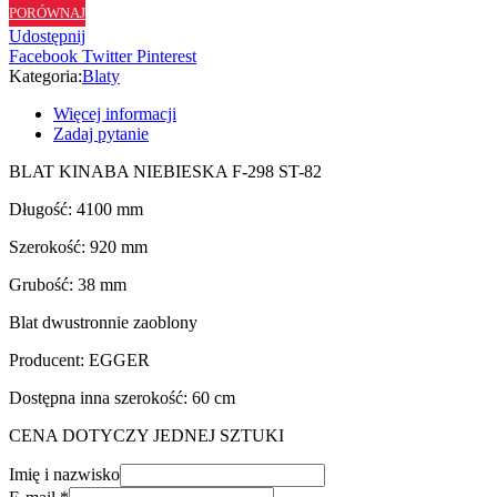
PORÓWNAJ
ST82
Udostępnij
-
Facebook
Twitter
Pinterest
92
Kategoria:
Blaty
cm
Więcej informacji
Zadaj pytanie
BLAT KINABA NIEBIESKA F-298 ST-82
Długość: 4100 mm
Szerokość: 920 mm
Grubość: 38 mm
Blat dwustronnie zaoblony
Producent: EGGER
Dostępna inna szerokość: 60 cm
CENA DOTYCZY JEDNEJ SZTUKI
Imię i nazwisko