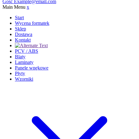
Gość
Example@email.com
Main Menu
x
Start
Wycena formatek
Sklep
Dostawa
Kontakt
PCV / ABS
Blaty
Laminaty
Panele wnękowe
Płyty
Wzorniki