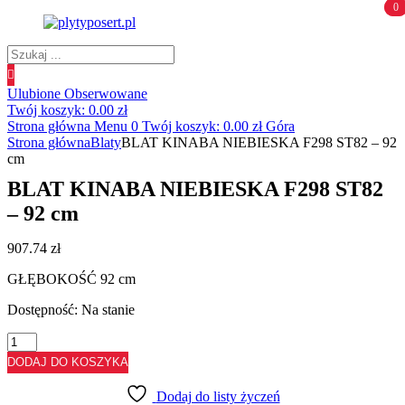
0
0
Wyszukiwanie
produktów
Ulubione
Obserwowane
Twój koszyk:
0.00
zł
Strona główna
Menu
0
Twój koszyk:
0.00
zł
Góra
Strona główna
Blaty
BLAT KINABA NIEBIESKA F298 ST82 – 92
cm
BLAT KINABA NIEBIESKA F298 ST82
– 92 cm
907.74
zł
GŁĘBOKOŚĆ 92 cm
Dostępność:
Na stanie
ilość
BLAT
DODAJ DO KOSZYKA
KINABA
NIEBIESKA
Dodaj do listy życzeń
F298