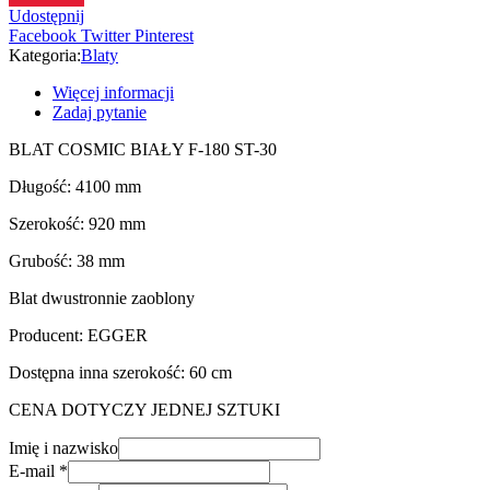
Udostępnij
-
Facebook
Twitter
Pinterest
92
Kategoria:
Blaty
cm
Więcej informacji
Zadaj pytanie
BLAT COSMIC BIAŁY F-180 ST-30
Długość: 4100 mm
Szerokość: 920 mm
Grubość: 38 mm
Blat dwustronnie zaoblony
Producent: EGGER
Dostępna inna szerokość: 60 cm
CENA DOTYCZY JEDNEJ SZTUKI
Imię i nazwisko
E-mail
*