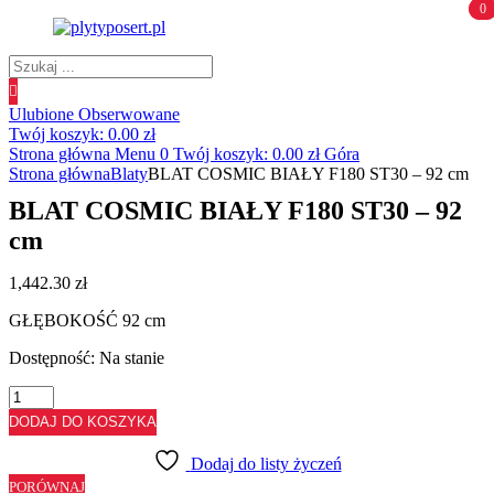
0
0
Wyszukiwanie
produktów
Ulubione
Obserwowane
Twój koszyk:
0.00
zł
Strona główna
Menu
0
Twój koszyk:
0.00
zł
Góra
Strona główna
Blaty
BLAT COSMIC BIAŁY F180 ST30 – 92 cm
BLAT COSMIC BIAŁY F180 ST30 – 92
cm
1,442.30
zł
GŁĘBOKOŚĆ 92 cm
Dostępność:
Na stanie
ilość
BLAT
DODAJ DO KOSZYKA
COSMIC
BIAŁY
Dodaj do listy życzeń
F180
PORÓWNAJ
ST30