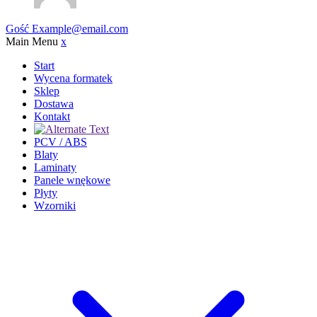
Gość
Example@email.com
Main Menu
x
Start
Wycena formatek
Sklep
Dostawa
Kontakt
PCV / ABS
Blaty
Laminaty
Panele wnękowe
Płyty
Wzorniki