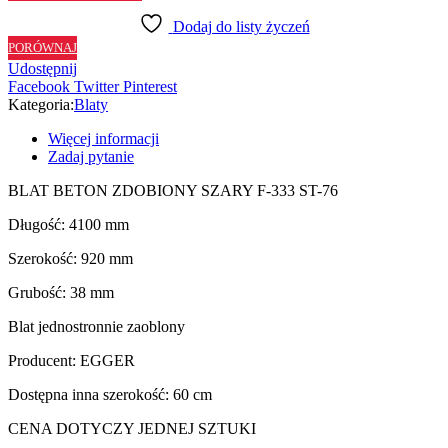
ZDOBIONY
Dodaj do listy życzeń
SZARY
PORÓWNAJ
F333
Udostępnij
ST76
Facebook
Twitter
Pinterest
-
Kategoria:
Blaty
92
cm
Więcej informacji
Zadaj pytanie
BLAT BETON ZDOBIONY SZARY F-333 ST-76
Długość: 4100 mm
Szerokość: 920 mm
Grubość: 38 mm
Blat jednostronnie zaoblony
Producent: EGGER
Dostępna inna szerokość: 60 cm
CENA DOTYCZY JEDNEJ SZTUKI