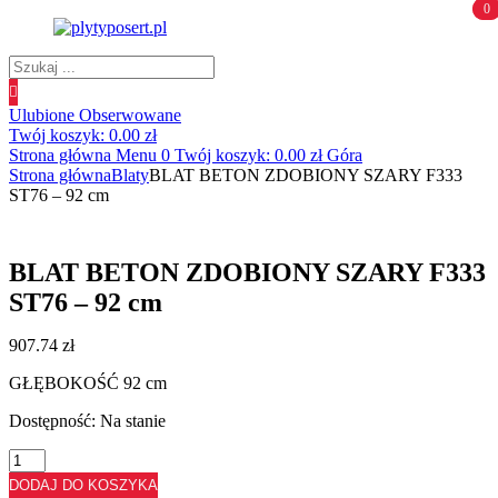
0
0
Wyszukiwanie
produktów
Ulubione
Obserwowane
Twój koszyk:
0.00
zł
Strona główna
Menu
0
Twój koszyk:
0.00
zł
Góra
Strona główna
Blaty
BLAT BETON ZDOBIONY SZARY F333
ST76 – 92 cm
BLAT BETON ZDOBIONY SZARY F333
ST76 – 92 cm
907.74
zł
GŁĘBOKOŚĆ 92 cm
Dostępność:
Na stanie
ilość
BLAT
DODAJ DO KOSZYKA
BETON