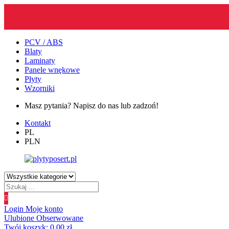
PCV / ABS
Blaty
Laminaty
Panele wnękowe
Płyty
Wzorniki
Masz pytania? Napisz do nas lub zadzoń!
Kontakt
PL
PLN
Wyszukiwanie
produktów
Login
Moje konto
Ulubione
Obserwowane
Twój koszyk:
0.00
zł