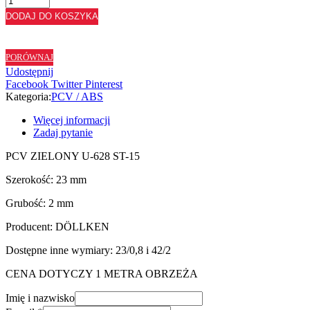
ABS
DODAJ DO KOSZYKA
ZIELONY
U628
ST15
PORÓWNAJ
-
Udostępnij
23/2
Facebook
Twitter
Pinterest
Kategoria:
PCV / ABS
Więcej informacji
Zadaj pytanie
PCV ZIELONY U-628 ST-15
Szerokość: 23 mm
Grubość: 2 mm
Producent: DÖLLKEN
Dostępne inne wymiary: 23/0,8 i 42/2
CENA DOTYCZY 1 METRA OBRZEŻA
Imię i nazwisko