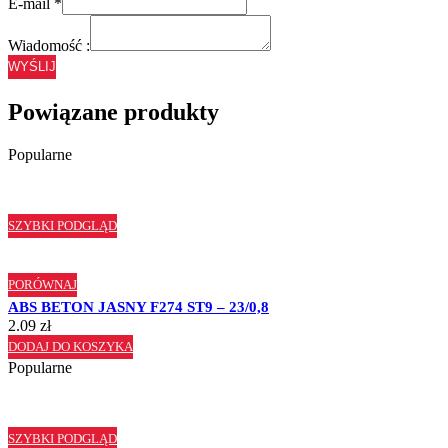
E-mail
*
Wiadomość :
WYŚLIJ
Powiązane produkty
Popularne
SZYBKI PODGLĄD
PORÓWNAJ
ABS BETON JASNY F274 ST9 – 23/0,8
2.09
zł
DODAJ DO KOSZYKA
Popularne
SZYBKI PODGLĄD