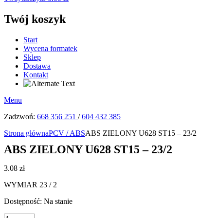
Twój koszyk
Start
Wycena formatek
Sklep
Dostawa
Kontakt
Menu
Zadzwoń:
668 356 251
/
604 432 385
Strona główna
PCV / ABS
ABS ZIELONY U628 ST15 – 23/2
ABS ZIELONY U628 ST15 – 23/2
3.08
zł
WYMIAR 23 / 2
Dostępność:
Na stanie
ilość