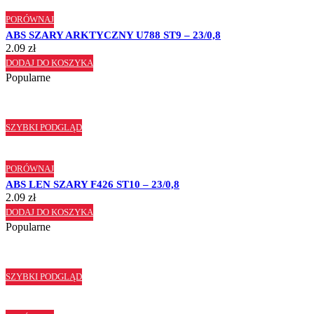
PORÓWNAJ
ABS SZARY ARKTYCZNY U788 ST9 – 23/0,8
2.09
zł
DODAJ DO KOSZYKA
Popularne
SZYBKI PODGLĄD
PORÓWNAJ
ABS LEN SZARY F426 ST10 – 23/0,8
2.09
zł
DODAJ DO KOSZYKA
Popularne
SZYBKI PODGLĄD