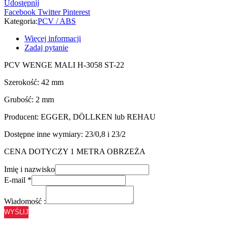
Udostępnij
-
Facebook
Twitter
Pinterest
42/2
Kategoria:
PCV / ABS
Więcej informacji
Zadaj pytanie
PCV WENGE MALI H-3058 ST-22
Szerokość: 42 mm
Grubość: 2 mm
Producent: EGGER, DÖLLKEN lub REHAU
Dostępne inne wymiary: 23/0,8 i 23/2
CENA DOTYCZY 1 METRA OBRZEŻA
Imię i nazwisko
E-mail
*
Wiadomość :
WYŚLIJ