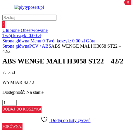
0
0
Wyszukiwanie
produktów
Ulubione
Obserwowane
Twój koszyk:
0.00
zł
Strona główna
Menu
0
Twój koszyk:
0.00
zł
Góra
Strona główna
PCV / ABS
ABS WENGE MALI H3058 ST22 –
42/2
ABS WENGE MALI H3058 ST22 – 42/2
7.13
zł
WYMIAR 42 / 2
Dostępność:
Na stanie
ilość
ABS
DODAJ DO KOSZYKA
WENGE
MALI
Dodaj do listy życzeń
H3058
PORÓWNAJ
ST22