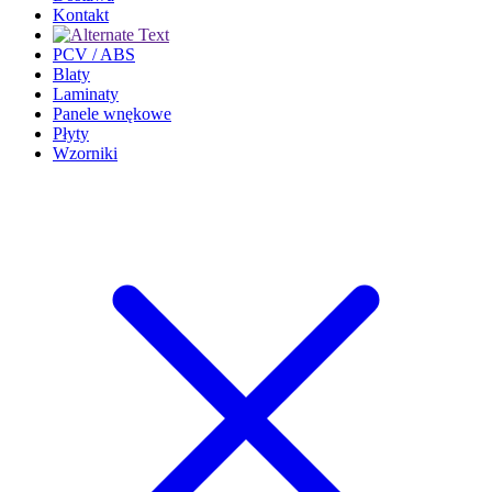
Kontakt
PCV / ABS
Blaty
Laminaty
Panele wnękowe
Płyty
Wzorniki