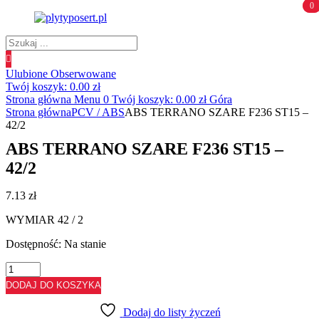
0
0
Wyszukiwanie
produktów
Ulubione
Obserwowane
Twój koszyk:
0.00
zł
Strona główna
Menu
0
Twój koszyk:
0.00
zł
Góra
Strona główna
PCV / ABS
ABS TERRANO SZARE F236 ST15 –
42/2
ABS TERRANO SZARE F236 ST15 –
42/2
7.13
zł
WYMIAR 42 / 2
Dostępność:
Na stanie
ilość
ABS
DODAJ DO KOSZYKA
TERRANO
SZARE
Dodaj do listy życzeń
F236