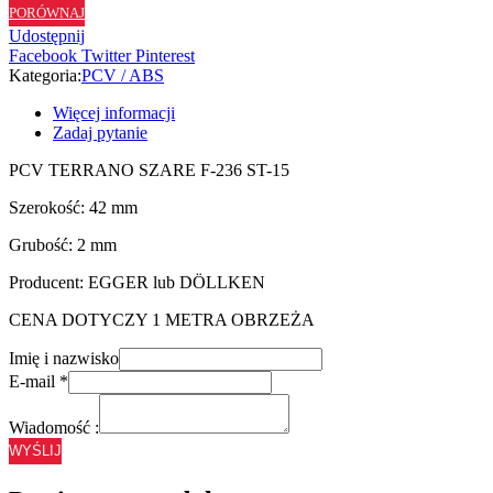
PORÓWNAJ
ST15
Udostępnij
-
Facebook
Twitter
Pinterest
42/2
Kategoria:
PCV / ABS
Więcej informacji
Zadaj pytanie
PCV TERRANO SZARE F-236 ST-15
Szerokość: 42 mm
Grubość: 2 mm
Producent: EGGER lub DÖLLKEN
CENA DOTYCZY 1 METRA OBRZEŻA
Imię i nazwisko
E-mail
*
Wiadomość :
WYŚLIJ