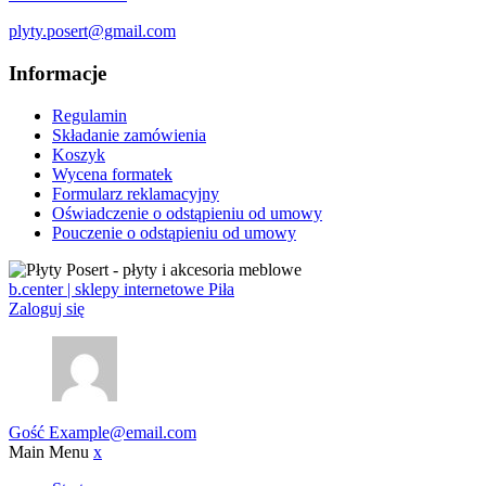
plyty.posert@gmail.com
Informacje
Regulamin
Składanie zamówienia
Koszyk
Wycena formatek
Formularz reklamacyjny
Oświadczenie o odstąpieniu od umowy
Pouczenie o odstąpieniu od umowy
b.center | sklepy internetowe Piła
Zaloguj się
Gość
Example@email.com
Main Menu
x