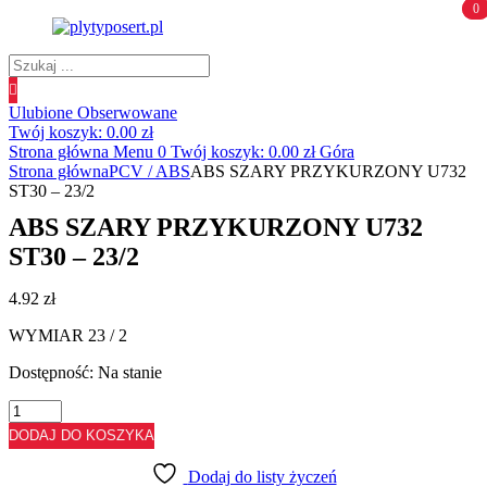
0
0
Wyszukiwanie
produktów
Ulubione
Obserwowane
Twój koszyk:
0.00
zł
Strona główna
Menu
0
Twój koszyk:
0.00
zł
Góra
Strona główna
PCV / ABS
ABS SZARY PRZYKURZONY U732
ST30 – 23/2
ABS SZARY PRZYKURZONY U732
ST30 – 23/2
4.92
zł
WYMIAR 23 / 2
Dostępność:
Na stanie
ilość
ABS
DODAJ DO KOSZYKA
SZARY
PRZYKURZONY
Dodaj do listy życzeń
U732