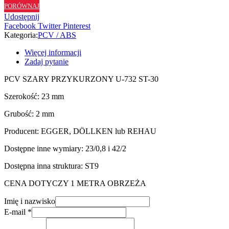
PORÓWNAJ
ST30
Udostępnij
-
Facebook
Twitter
Pinterest
23/2
Kategoria:
PCV / ABS
Więcej informacji
Zadaj pytanie
PCV SZARY PRZYKURZONY U-732 ST-30
Szerokość: 23 mm
Grubość: 2 mm
Producent: EGGER, DÖLLKEN lub REHAU
Dostępne inne wymiary: 23/0,8 i 42/2
Dostępna inna struktura: ST9
CENA DOTYCZY 1 METRA OBRZEŻA
Imię i nazwisko
E-mail
*