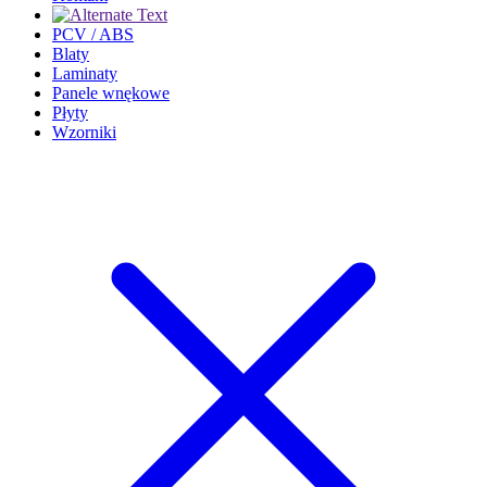
PCV / ABS
Blaty
Laminaty
Panele wnękowe
Płyty
Wzorniki