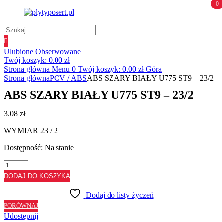
0
0
Wyszukiwanie
produktów
Ulubione
Obserwowane
Twój koszyk:
0.00
zł
Strona główna
Menu
0
Twój koszyk:
0.00
zł
Góra
Strona główna
PCV / ABS
ABS SZARY BIAŁY U775 ST9 – 23/2
ABS SZARY BIAŁY U775 ST9 – 23/2
3.08
zł
WYMIAR 23 / 2
Dostępność:
Na stanie
ilość
ABS
DODAJ DO KOSZYKA
SZARY
BIAŁY
Dodaj do listy życzeń
U775
PORÓWNAJ
ST9
Udostępnij
-