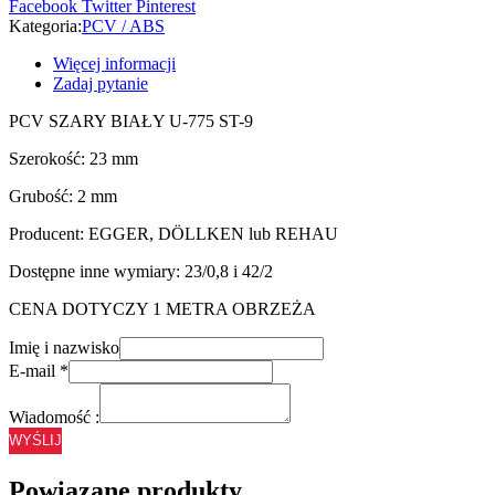
Facebook
Twitter
Pinterest
23/2
Kategoria:
PCV / ABS
Więcej informacji
Zadaj pytanie
PCV SZARY BIAŁY U-775 ST-9
Szerokość: 23 mm
Grubość: 2 mm
Producent: EGGER, DÖLLKEN lub REHAU
Dostępne inne wymiary: 23/0,8 i 42/2
CENA DOTYCZY 1 METRA OBRZEŻA
Imię i nazwisko
E-mail
*
Wiadomość :
WYŚLIJ
Powiązane produkty