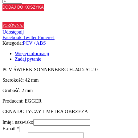
ABS
DODAJ DO KOSZYKA
ŚWIERK
SONNENBERG
H2415
PORÓWNAJ
ST10
Udostępnij
-
Facebook
Twitter
Pinterest
42/2
Kategoria:
PCV / ABS
Więcej informacji
Zadaj pytanie
PCV ŚWIERK SONNENBERG H-2415 ST-10
Szerokość: 42 mm
Grubość: 2 mm
Producent: EGGER
CENA DOTYCZY 1 METRA OBRZEŻA
Imię i nazwisko
E-mail
*