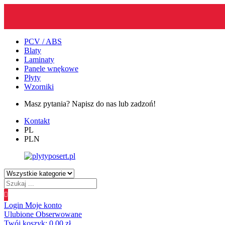
PCV / ABS
Blaty
Laminaty
Panele wnękowe
Płyty
Wzorniki
Masz pytania? Napisz do nas lub zadzoń!
Kontakt
PL
PLN
Wyszukiwanie
produktów
Login
Moje konto
Ulubione
Obserwowane
Twój koszyk:
0.00
zł