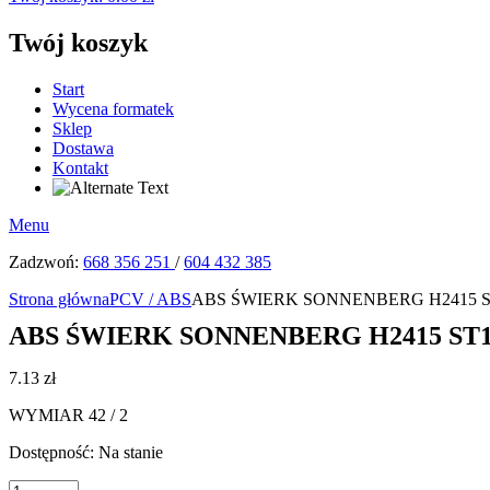
Twój koszyk
Start
Wycena formatek
Sklep
Dostawa
Kontakt
Menu
Zadzwoń:
668 356 251
/
604 432 385
Strona główna
PCV / ABS
ABS ŚWIERK SONNENBERG H2415 ST
ABS ŚWIERK SONNENBERG H2415 ST10
7.13
zł
WYMIAR 42 / 2
Dostępność:
Na stanie
ilość