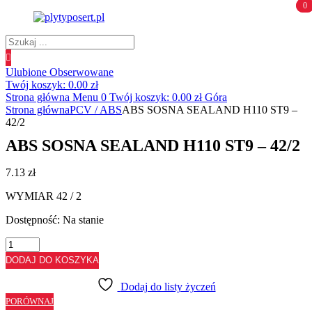
0
0
Wyszukiwanie
produktów
Ulubione
Obserwowane
Twój koszyk:
0.00
zł
Strona główna
Menu
0
Twój koszyk:
0.00
zł
Góra
Strona główna
PCV / ABS
ABS SOSNA SEALAND H110 ST9 –
42/2
ABS SOSNA SEALAND H110 ST9 – 42/2
7.13
zł
WYMIAR 42 / 2
Dostępność:
Na stanie
ilość
ABS
DODAJ DO KOSZYKA
SOSNA
SEALAND
Dodaj do listy życzeń
H110
PORÓWNAJ
ST9