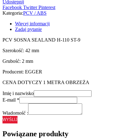
Udostępnij
-
Facebook
Twitter
Pinterest
42/2
Kategoria:
PCV / ABS
Więcej informacji
Zadaj pytanie
PCV SOSNA SEALAND H-110 ST-9
Szerokość: 42 mm
Grubość: 2 mm
Producent: EGGER
CENA DOTYCZY 1 METRA OBRZEŻA
Imię i nazwisko
E-mail
*
Wiadomość :
WYŚLIJ
Powiązane produkty