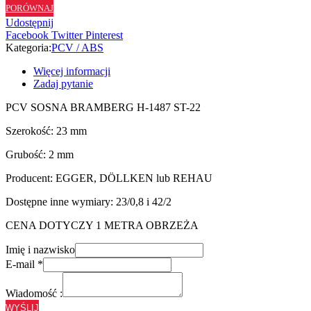
PORÓWNAJ
ST22
Udostępnij
-
Facebook
Twitter
Pinterest
23/2
Kategoria:
PCV / ABS
Więcej informacji
Zadaj pytanie
PCV SOSNA BRAMBERG H-1487 ST-22
Szerokość: 23 mm
Grubość: 2 mm
Producent: EGGER, DÖLLKEN lub REHAU
Dostępne inne wymiary: 23/0,8 i 42/2
CENA DOTYCZY 1 METRA OBRZEŻA
Imię i nazwisko
E-mail
*
Wiadomość :
WYŚLIJ