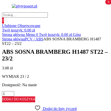
0
0
Wyszukiwanie
produktów
Ulubione
Obserwowane
Twój koszyk:
0.00
zł
Strona główna
Menu
0
Twój koszyk:
0.00
zł
Góra
Strona główna
PCV / ABS
ABS SOSNA BRAMBERG H1487
ST22 – 23/2
ABS SOSNA BRAMBERG H1487 ST22 –
23/2
3.08
zł
WYMIAR 23 / 2
Dostępność:
Na stanie
ilość
ABS
DODAJ DO KOSZYKA
SOSNA
BRAMBERG
Dodaj do listy życzeń
H1487