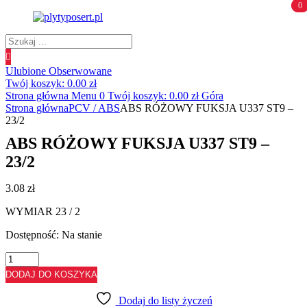
0
0
Wyszukiwanie
produktów
Ulubione
Obserwowane
Twój koszyk:
0.00
zł
Strona główna
Menu
0
Twój koszyk:
0.00
zł
Góra
Strona główna
PCV / ABS
ABS RÓŻOWY FUKSJA U337 ST9 –
23/2
ABS RÓŻOWY FUKSJA U337 ST9 –
23/2
3.08
zł
WYMIAR 23 / 2
Dostępność:
Na stanie
ilość
ABS
DODAJ DO KOSZYKA
RÓŻOWY
FUKSJA
Dodaj do listy życzeń
U337