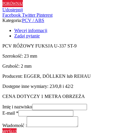
PORÓWNAJ
ST9
Udostępnij
-
Facebook
Twitter
Pinterest
23/2
Kategoria:
PCV / ABS
Więcej informacji
Zadaj pytanie
PCV RÓŻOWY FUKSJA U-337 ST-9
Szerokość: 23 mm
Grubość: 2 mm
Producent: EGGER, DÖLLKEN lub REHAU
Dostępne inne wymiary: 23/0,8 i 42/2
CENA DOTYCZY 1 METRA OBRZEŻA
Imię i nazwisko
E-mail
*
Wiadomość :
WYŚLIJ