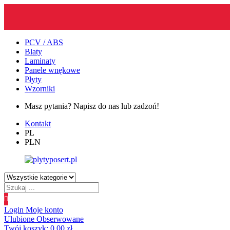
PCV / ABS
Blaty
Laminaty
Panele wnękowe
Płyty
Wzorniki
Masz pytania? Napisz do nas lub zadzoń!
Kontakt
PL
PLN
Wyszukiwanie
produktów
Login
Moje konto
Ulubione
Obserwowane
Twój koszyk:
0.00
zł