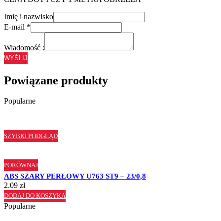
Imię i nazwisko
E-mail
*
Wiadomość :
WYŚLIJ
Powiązane produkty
Popularne
SZYBKI PODGLĄD
PORÓWNAJ
ABS SZARY PERŁOWY U763 ST9 – 23/0,8
2.09
zł
DODAJ DO KOSZYKA
Popularne