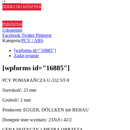
ABS
DODAJ DO KOSZYKA
POMARAŃCZA
U332
ST9
PORÓWNAJ
-
Udostępnij
23/2
Facebook
Twitter
Pinterest
Kategoria:
PCV / ABS
[wpforms id="16885"]
Zadaj pytanie
[wpforms id="16885"]
PCV POMARAŃCZA U-332 ST-9
Szerokość: 23 mm
Grubość: 2 mm
Producent: EGGER, DÖLLKEN lub REHAU
Dostępne inne wymiary: 23/0,8 i 42/2
CENA DOTYCZY 1 METRA OBRZEŻA