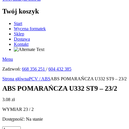
Twój koszyk
Start
Wycena formatek
Sklep
Dostawa
Kontakt
Menu
Zadzwoń:
668 356 251
/
604 432 385
Strona główna
PCV / ABS
ABS POMARAŃCZA U332 ST9 – 23/2
ABS POMARAŃCZA U332 ST9 – 23/2
3.08
zł
WYMIAR 23 / 2
Dostępność:
Na stanie
ilość