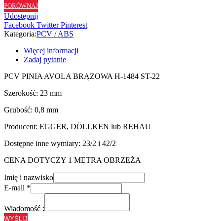
PORÓWNAJ
H1484
Udostępnij
ST22
Facebook
Twitter
Pinterest
-
Kategoria:
PCV / ABS
23/0,8
Więcej informacji
Zadaj pytanie
PCV PINIA AVOLA BRĄZOWA H-1484 ST-22
Szerokość: 23 mm
Grubość: 0,8 mm
Producent: EGGER, DÖLLKEN lub REHAU
Dostępne inne wymiary: 23/2 i 42/2
CENA DOTYCZY 1 METRA OBRZEŻA
Imię i nazwisko
E-mail
*
Wiadomość :
WYŚLIJ