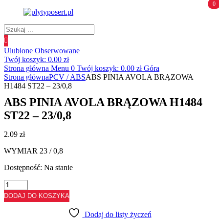
0
0
Wyszukiwanie
produktów
Ulubione
Obserwowane
Twój koszyk:
0.00
zł
Strona główna
Menu
0
Twój koszyk:
0.00
zł
Góra
Strona główna
PCV / ABS
ABS PINIA AVOLA BRĄZOWA
H1484 ST22 – 23/0,8
ABS PINIA AVOLA BRĄZOWA H1484
ST22 – 23/0,8
2.09
zł
WYMIAR 23 / 0,8
Dostępność:
Na stanie
ilość
ABS
DODAJ DO KOSZYKA
PINIA
AVOLA
Dodaj do listy życzeń
BRĄZOWA