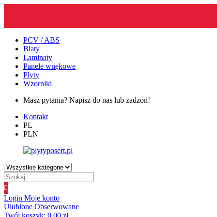
PCV / ABS
Blaty
Laminaty
Panele wnękowe
Płyty
Wzorniki
Masz pytania? Napisz do nas lub zadzoń!
Kontakt
PL
PLN
Wyszukiwanie
produktów
Login
Moje konto
Ulubione
Obserwowane
Twój koszyk:
0.00
zł