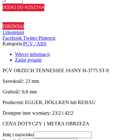
ABS
DODAJ DO KOSZYKA
ORZECH
TENNESSEE
JASNY
PORÓWNAJ
H3775
Udostępnij
ST9
Facebook
Twitter
Pinterest
-
Kategoria:
PCV / ABS
23/0,8
Więcej informacji
Zadaj pytanie
PCV ORZECH TENNESSEE JASNY H-3775 ST-9
Szerokość: 23 mm
Grubość: 0,8 mm
Producent: EGGER, DÖLLKEN lub REHAU
Dostępne inne wymiary: 23/2 i 42/2
CENA DOTYCZY 1 METRA OBRZEŻA
Imię i nazwisko