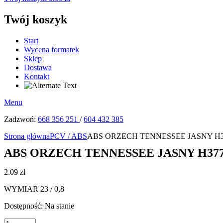
Twój koszyk
Start
Wycena formatek
Sklep
Dostawa
Kontakt
Menu
Zadzwoń:
668 356 251
/
604 432 385
Strona główna
PCV / ABS
ABS ORZECH TENNESSEE JASNY H377
ABS ORZECH TENNESSEE JASNY H3775 
2.09
zł
WYMIAR 23 / 0,8
Dostępność:
Na stanie
ilość