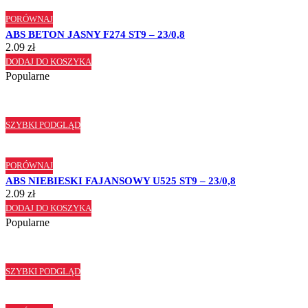
PORÓWNAJ
ABS BETON JASNY F274 ST9 – 23/0,8
2.09
zł
DODAJ DO KOSZYKA
Popularne
SZYBKI PODGLĄD
PORÓWNAJ
ABS NIEBIESKI FAJANSOWY U525 ST9 – 23/0,8
2.09
zł
DODAJ DO KOSZYKA
Popularne
SZYBKI PODGLĄD