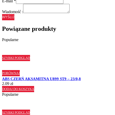
E-mail
*
Wiadomość :
WYŚLIJ
Powiązane produkty
Popularne
SZYBKI PODGLĄD
PORÓWNAJ
ABS CZERŃ AKSAMITNA U899 ST9 – 23/0,8
2.09
zł
DODAJ DO KOSZYKA
Popularne
SZYBKI PODGLĄD