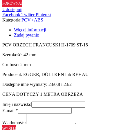
PORÓWNAJ
ST15
Udostępnij
-
Facebook
Twitter
Pinterest
42/2
Kategoria:
PCV / ABS
Więcej informacji
Zadaj pytanie
PCV ORZECH FRANCUSKI H-1709 ST-15
Szerokość: 42 mm
Grubość: 2 mm
Producent: EGGER, DÖLLKEN lub REHAU
Dostępne inne wymiary: 23/0,8 i 23/2
CENA DOTYCZY 1 METRA OBRZEŻA
Imię i nazwisko
E-mail
*
Wiadomość :
WYŚLIJ