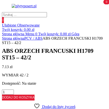
0
0
Wyszukiwanie
produktów
Ulubione
Obserwowane
Twój koszyk:
0.00
zł
Strona główna
Menu
0
Twój koszyk:
0.00
zł
Góra
Strona główna
PCV / ABS
ABS ORZECH FRANCUSKI H1709
ST15 – 42/2
ABS ORZECH FRANCUSKI H1709
ST15 – 42/2
7.13
zł
WYMIAR 42 / 2
Dostępność:
Na stanie
ilość
ABS
DODAJ DO KOSZYKA
ORZECH
FRANCUSKI
Dodaj do listy życzeń
H1709