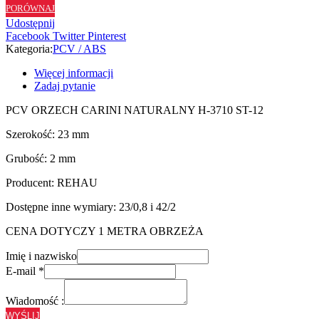
PORÓWNAJ
H3710
Udostępnij
ST12
Facebook
Twitter
Pinterest
-
Kategoria:
PCV / ABS
23/2
Więcej informacji
Zadaj pytanie
PCV ORZECH CARINI NATURALNY H-3710 ST-12
Szerokość: 23 mm
Grubość: 2 mm
Producent: REHAU
Dostępne inne wymiary: 23/0,8 i 42/2
CENA DOTYCZY 1 METRA OBRZEŻA
Imię i nazwisko
E-mail
*
Wiadomość :
WYŚLIJ