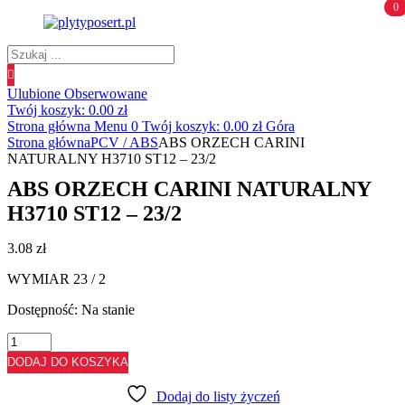
0
0
Wyszukiwanie
produktów
Ulubione
Obserwowane
Twój koszyk:
0.00
zł
Strona główna
Menu
0
Twój koszyk:
0.00
zł
Góra
Strona główna
PCV / ABS
ABS ORZECH CARINI
NATURALNY H3710 ST12 – 23/2
ABS ORZECH CARINI NATURALNY
H3710 ST12 – 23/2
3.08
zł
WYMIAR 23 / 2
Dostępność:
Na stanie
ilość
ABS
DODAJ DO KOSZYKA
ORZECH
CARINI
Dodaj do listy życzeń
NATURALNY