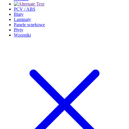
PCV / ABS
Blaty
Laminaty
Panele wnękowe
Płyty
Wzorniki