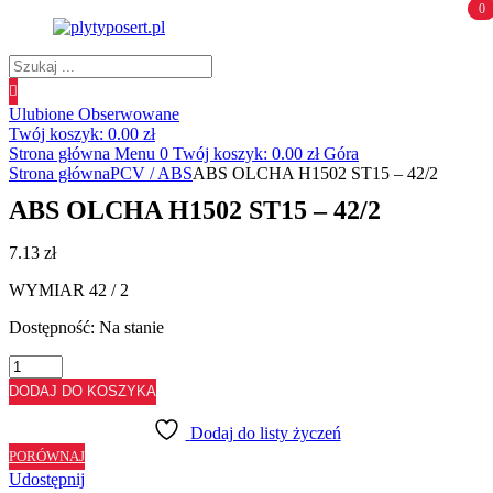
0
0
Wyszukiwanie
produktów
Ulubione
Obserwowane
Twój koszyk:
0.00
zł
Strona główna
Menu
0
Twój koszyk:
0.00
zł
Góra
Strona główna
PCV / ABS
ABS OLCHA H1502 ST15 – 42/2
ABS OLCHA H1502 ST15 – 42/2
7.13
zł
WYMIAR 42 / 2
Dostępność:
Na stanie
ilość
ABS
DODAJ DO KOSZYKA
OLCHA
H1502
Dodaj do listy życzeń
ST15
PORÓWNAJ
-
Udostępnij
42/2