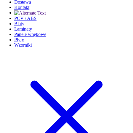
Dostawa
Kontakt
PCV / ABS
Blaty
Laminaty
Panele wnękowe
Płyty
Wzorniki