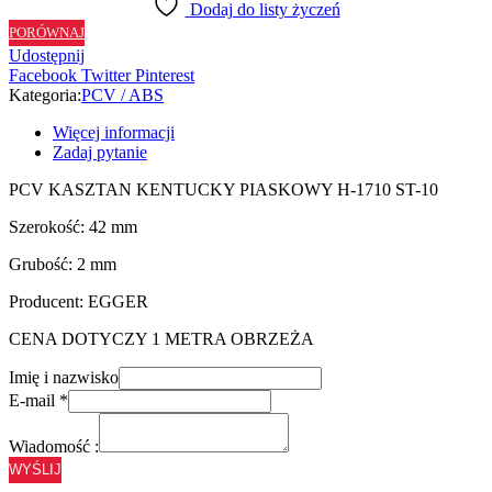
Dodaj do listy życzeń
PIASKOWY
PORÓWNAJ
H1710
Udostępnij
ST10
Facebook
Twitter
Pinterest
-
Kategoria:
PCV / ABS
42/2
Więcej informacji
Zadaj pytanie
PCV KASZTAN KENTUCKY PIASKOWY H-1710 ST-10
Szerokość: 42 mm
Grubość: 2 mm
Producent: EGGER
CENA DOTYCZY 1 METRA OBRZEŻA
Imię i nazwisko
E-mail
*
Wiadomość :
WYŚLIJ