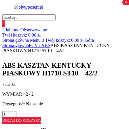
0
0
Wyszukiwanie
produktów
Ulubione
Obserwowane
Twój koszyk:
0.00
zł
Strona główna
Menu
0
Twój koszyk:
0.00
zł
Góra
Strona główna
PCV / ABS
ABS KASZTAN KENTUCKY
PIASKOWY H1710 ST10 – 42/2
ABS KASZTAN KENTUCKY
PIASKOWY H1710 ST10 – 42/2
7.13
zł
WYMIAR 42 / 2
Dostępność:
Na stanie
ilość
ABS
DODAJ DO KOSZYKA
KASZTAN
KENTUCKY