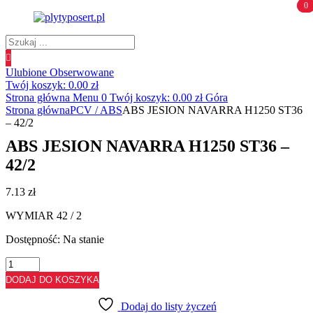
0
0
Wyszukiwanie
produktów
Ulubione
Obserwowane
Twój koszyk:
0.00
zł
Strona główna
Menu
0
Twój koszyk:
0.00
zł
Góra
Strona główna
PCV / ABS
ABS JESION NAVARRA H1250 ST36
– 42/2
ABS JESION NAVARRA H1250 ST36 –
42/2
7.13
zł
WYMIAR 42 / 2
Dostępność:
Na stanie
ilość
ABS
DODAJ DO KOSZYKA
JESION
NAVARRA
Dodaj do listy życzeń
H1250