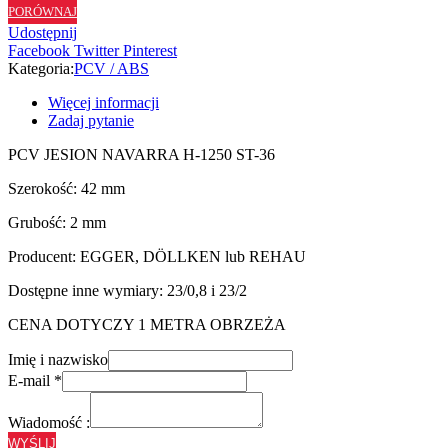
PORÓWNAJ
ST36
Udostępnij
-
Facebook
Twitter
Pinterest
42/2
Kategoria:
PCV / ABS
Więcej informacji
Zadaj pytanie
PCV JESION NAVARRA H-1250 ST-36
Szerokość: 42 mm
Grubość: 2 mm
Producent: EGGER, DÖLLKEN lub REHAU
Dostępne inne wymiary: 23/0,8 i 23/2
CENA DOTYCZY 1 METRA OBRZEŻA
Imię i nazwisko
E-mail
*
Wiadomość :
WYŚLIJ