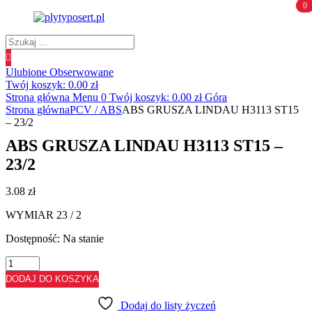
0
0
Wyszukiwanie
produktów
Ulubione
Obserwowane
Twój koszyk:
0.00
zł
Strona główna
Menu
0
Twój koszyk:
0.00
zł
Góra
Strona główna
PCV / ABS
ABS GRUSZA LINDAU H3113 ST15
– 23/2
ABS GRUSZA LINDAU H3113 ST15 –
23/2
3.08
zł
WYMIAR 23 / 2
Dostępność:
Na stanie
ilość
ABS
DODAJ DO KOSZYKA
GRUSZA
LINDAU
Dodaj do listy życzeń
H3113