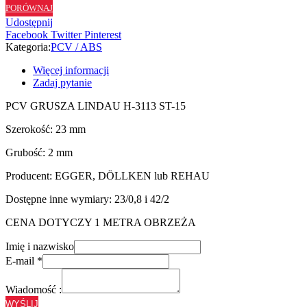
PORÓWNAJ
ST15
Udostępnij
-
Facebook
Twitter
Pinterest
23/2
Kategoria:
PCV / ABS
Więcej informacji
Zadaj pytanie
PCV GRUSZA LINDAU H-3113 ST-15
Szerokość: 23 mm
Grubość: 2 mm
Producent: EGGER, DÖLLKEN lub REHAU
Dostępne inne wymiary: 23/0,8 i 42/2
CENA DOTYCZY 1 METRA OBRZEŻA
Imię i nazwisko
E-mail
*
Wiadomość :
WYŚLIJ