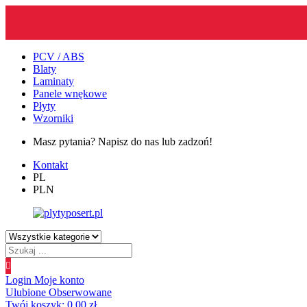
PCV / ABS
Blaty
Laminaty
Panele wnękowe
Płyty
Wzorniki
Masz pytania? Napisz do nas lub zadzoń!
Kontakt
PL
PLN
Wyszukiwanie
produktów
Login
Moje konto
Ulubione
Obserwowane
Twój koszyk:
0.00
zł