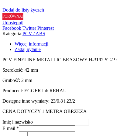
Dodaj do listy życzeń
PORÓWNAJ
Udostępnij
Facebook
Twitter
Pinterest
Kategoria:
PCV / ABS
Więcej informacji
Zadaj pytanie
PCV FINELINE METALLIC BRAZOWY H-3192 ST-19
Szerokość: 42 mm
Grubość: 2 mm
Producent: EGGER lub REHAU
Dostępne inne wymiary: 23/0,8 i 23/2
CENA DOTYCZY 1 METRA OBRZEŻA
Imię i nazwisko
E-mail
*