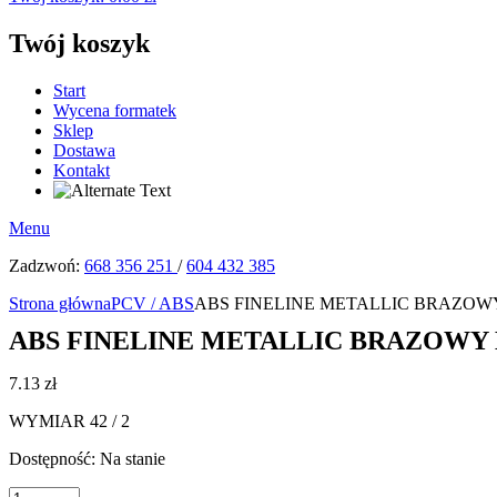
Twój koszyk
Start
Wycena formatek
Sklep
Dostawa
Kontakt
Menu
Zadzwoń:
668 356 251
/
604 432 385
Strona główna
PCV / ABS
ABS FINELINE METALLIC BRAZOWY H
ABS FINELINE METALLIC BRAZOWY H3
7.13
zł
WYMIAR 42 / 2
Dostępność:
Na stanie
ilość