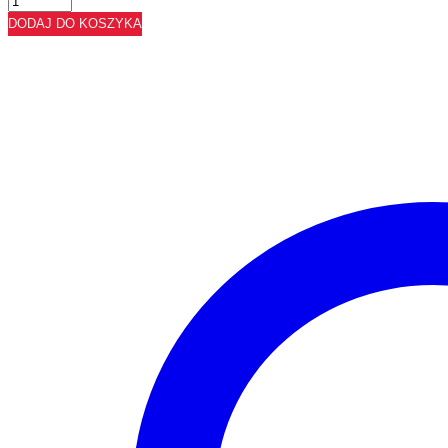
ABS
DODAJ DO KOSZYKA
FINELINE
METALLIC
BRAZOWY
H3192
ST19
-
42/2