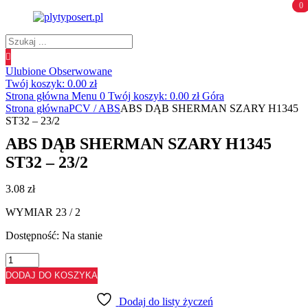
0
0
Wyszukiwanie
produktów
Ulubione
Obserwowane
Twój koszyk:
0.00
zł
Strona główna
Menu
0
Twój koszyk:
0.00
zł
Góra
Strona główna
PCV / ABS
ABS DĄB SHERMAN SZARY H1345
ST32 – 23/2
ABS DĄB SHERMAN SZARY H1345
ST32 – 23/2
3.08
zł
WYMIAR 23 / 2
Dostępność:
Na stanie
ilość
ABS
DODAJ DO KOSZYKA
DĄB
SHERMAN
Dodaj do listy życzeń
SZARY