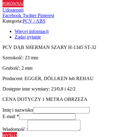
PORÓWNAJ
H1345
Udostępnij
ST32
Facebook
Twitter
Pinterest
-
Kategoria:
PCV / ABS
23/2
Więcej informacji
Zadaj pytanie
PCV DĄB SHERMAN SZARY H-1345 ST-32
Szerokość: 23 mm
Grubość: 2 mm
Producent: EGGER, DÖLLKEN lub REHAU
Dostępne inne wymiary: 23/0,8 i 42/2
CENA DOTYCZY 1 METRA OBRZEŻA
Imię i nazwisko
E-mail
*
Wiadomość :
WYŚLIJ