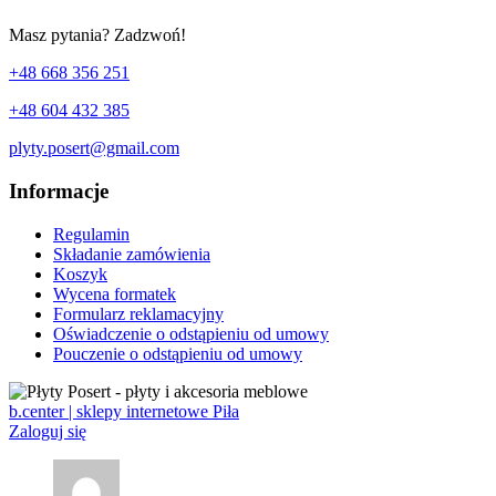
Masz pytania? Zadzwoń!
+48 668 356 251
+48 604 432 385
plyty.posert@gmail.com
Informacje
Regulamin
Składanie zamówienia
Koszyk
Wycena formatek
Formularz reklamacyjny
Oświadczenie o odstąpieniu od umowy
Pouczenie o odstąpieniu od umowy
b.center | sklepy internetowe Piła
Zaloguj się