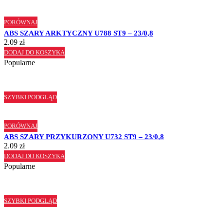
PORÓWNAJ
ABS SZARY ARKTYCZNY U788 ST9 – 23/0,8
2.09
zł
DODAJ DO KOSZYKA
Popularne
SZYBKI PODGLĄD
PORÓWNAJ
ABS SZARY PRZYKURZONY U732 ST9 – 23/0,8
2.09
zł
DODAJ DO KOSZYKA
Popularne
SZYBKI PODGLĄD