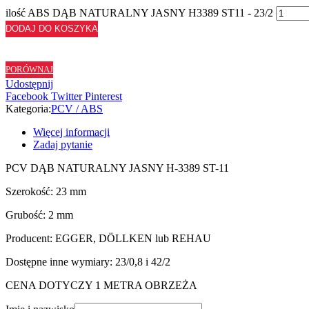
ilość ABS DĄB NATURALNY JASNY H3389 ST11 - 23/2
DODAJ DO KOSZYKA
PORÓWNAJ
Udostępnij
Facebook
Twitter
Pinterest
Kategoria:
PCV / ABS
Więcej informacji
Zadaj pytanie
PCV DĄB NATURALNY JASNY H-3389 ST-11
Szerokość: 23 mm
Grubość: 2 mm
Producent: EGGER, DÖLLKEN lub REHAU
Dostępne inne wymiary: 23/0,8 i 42/2
CENA DOTYCZY 1 METRA OBRZEŻA