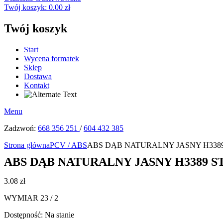
Twój koszyk:
0.00
zł
Twój koszyk
Start
Wycena formatek
Sklep
Dostawa
Kontakt
Menu
Zadzwoń:
668 356 251
/
604 432 385
Strona główna
PCV / ABS
ABS DĄB NATURALNY JASNY H3389 S
ABS DĄB NATURALNY JASNY H3389 ST1
3.08
zł
WYMIAR 23 / 2
Dostępność:
Na stanie