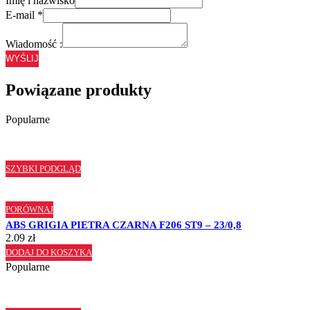
Imię i nazwisko
E-mail
*
Wiadomość :
WYŚLIJ
Powiązane produkty
Popularne
SZYBKI PODGLĄD
PORÓWNAJ
ABS GRIGIA PIETRA CZARNA F206 ST9 – 23/0,8
2.09
zł
DODAJ DO KOSZYKA
Popularne