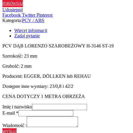
PORÓWNAJ
H3146
Udostępnij
ST19
Facebook
Twitter
Pinterest
-
Kategoria:
PCV / ABS
23/2
Więcej informacji
Zadaj pytanie
PCV DĄB LORENZO SZAROBEŻOWY H-3146 ST-19
Szerokość: 23 mm
Grubość: 2 mm
Producent: EGGER, DÖLLKEN lub REHAU
Dostępne inne wymiary: 23/0,8 i 42/2
CENA DOTYCZY 1 METRA OBRZEŻA
Imię i nazwisko
E-mail
*
Wiadomość :
WYŚLIJ