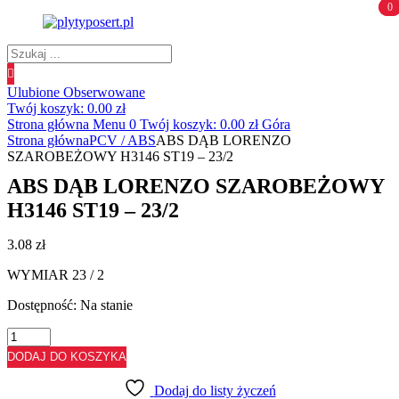
0
0
Wyszukiwanie
produktów
Ulubione
Obserwowane
Twój koszyk:
0.00
zł
Strona główna
Menu
0
Twój koszyk:
0.00
zł
Góra
Strona główna
PCV / ABS
ABS DĄB LORENZO
SZAROBEŻOWY H3146 ST19 – 23/2
ABS DĄB LORENZO SZAROBEŻOWY
H3146 ST19 – 23/2
3.08
zł
WYMIAR 23 / 2
Dostępność:
Na stanie
ilość
ABS
DODAJ DO KOSZYKA
DĄB
LORENZO
Dodaj do listy życzeń
SZAROBEŻOWY