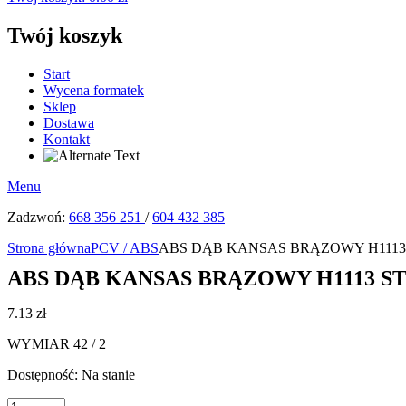
Twój koszyk
Start
Wycena formatek
Sklep
Dostawa
Kontakt
Menu
Zadzwoń:
668 356 251
/
604 432 385
Strona główna
PCV / ABS
ABS DĄB KANSAS BRĄZOWY H1113 S
ABS DĄB KANSAS BRĄZOWY H1113 ST10
7.13
zł
WYMIAR 42 / 2
Dostępność:
Na stanie
ilość