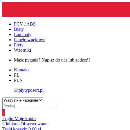
PCV / ABS
Blaty
Laminaty
Panele wnękowe
Płyty
Wzorniki
Masz pytania? Napisz do nas lub zadzoń!
Kontakt
PL
PLN
Wyszukiwanie
produktów
Login
Moje konto
Ulubione
Obserwowane
Twój koszyk:
0.00
zł