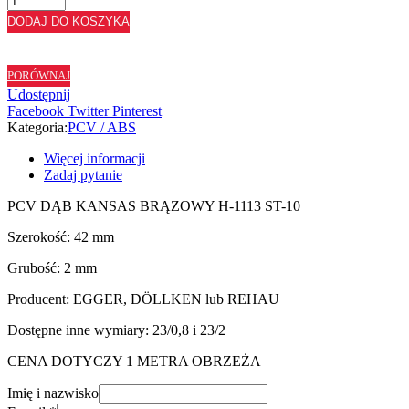
ABS
DODAJ DO KOSZYKA
DĄB
KANSAS
BRĄZOWY
PORÓWNAJ
H1113
Udostępnij
ST10
Facebook
Twitter
Pinterest
-
Kategoria:
PCV / ABS
42/2
Więcej informacji
Zadaj pytanie
PCV DĄB KANSAS BRĄZOWY H-1113 ST-10
Szerokość: 42 mm
Grubość: 2 mm
Producent: EGGER, DÖLLKEN lub REHAU
Dostępne inne wymiary: 23/0,8 i 23/2
CENA DOTYCZY 1 METRA OBRZEŻA
Imię i nazwisko