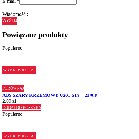
E-mail
*
Wiadomość :
WYŚLIJ
Powiązane produkty
Popularne
SZYBKI PODGLĄD
PORÓWNAJ
ABS SZARY KRZEMOWY U201 ST9 – 23/0,8
2.09
zł
DODAJ DO KOSZYKA
Popularne
SZYBKI PODGLĄD