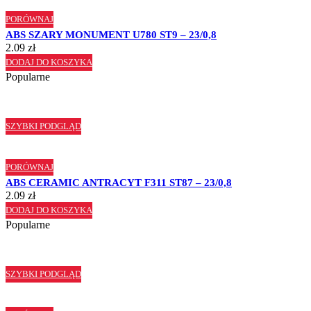
PORÓWNAJ
ABS SZARY MONUMENT U780 ST9 – 23/0,8
2.09
zł
DODAJ DO KOSZYKA
Popularne
SZYBKI PODGLĄD
PORÓWNAJ
ABS CERAMIC ANTRACYT F311 ST87 – 23/0,8
2.09
zł
DODAJ DO KOSZYKA
Popularne
SZYBKI PODGLĄD